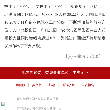
投集团5.76亿元、交投集团5.75亿元、柳钢集团5.23亿元、
北港集团5.17亿元。从业人员人数38.22万人，同比增长
10.26%；11户企业稳就业工作较好，不断增加新的就业岗
位，其中北投集团、广旅集团、农垦集团等集团从业人员
规模大且同比增幅均超过10%，为推进广西经济持续稳定
发展作出了重要贡献。
【责任编辑：语谦】
地方国资委
委属事业单位
中央企业
|
|
|
|
网页版
英文版
邮箱
国资小新
国资报告
网站管理：国务院国资委宣传局
运行维护：国务院国资委新闻中心