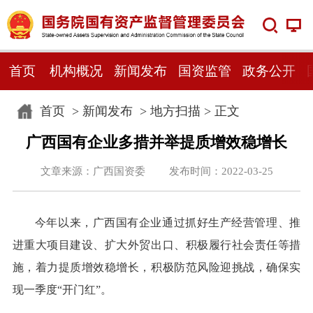
首页
机构概况
新闻发布
国资监管
政务公开
首页
>
新闻发布
>
地方扫描
> 正文
广西国有企业多措并举提质增效稳增长
文章来源：广西国资委 发布时间：2022-03-25
今年以来，广西国有企业通过抓好生产经营管理、推
进重大项目建设、扩大外贸出口、积极履行社会责任等措
施，着力提质增效稳增长，积极防范风险迎挑战，确保实
现一季度“开门红”。