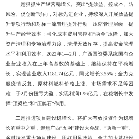
一是狠抓生产经营稳增长。突出“提效益、控成本、防
风险、促创新”导向，对标先进企业，持续深入开展效益提
升专项行动和对标一流管理提升行动，压缩管理层级，提
升生产经营效率；强化成本费用管控和“两金”压降，加大
资产清理和专项治理力度，清理无效库存，提高资金管理
水平和利用效率。2022年1—2月，广西国资委系统国有企
业营业收入在上年高基数的基础上，继续保持在平稳增
长，实现营业收入1181.74亿元，同比增长3.55%；全力克
服疫情反复、原材料燃料价格上涨、市场需求不足等困
难，于2月份扭亏为盈，实现利润1.96亿元，在稳增长中发
挥“顶梁柱”和“压舱石”作用。
二是推进项目建设稳增长。将扩大有效投资作为稳增
长的重中之重，聚焦广西“五网”建设大会战、“两新一重”、
乡村振兴重大项目建设，用好用足政策，全力加大基础设