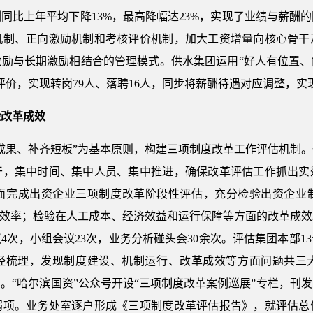
酬同比上年平均下降13%，最高降幅达23%，实现了业绩与薪酬
机制、正向激励机制和考核评价机制，加大工资增量向核心骨干
激励与长期激励相结合的管理模式。供水集团运用“好人有位置、
评价，实现转岗79人、落聘16人，同步将薪酬待遇对应调整，实
验改革成效
成果、补齐短板”为基本原则，构建三项制度改革工作评估机制
干，集中时间、集中人员、集中推进，确保改革评估工作抓出实
面完成出资企业三项制度改革阶段性评估，充分检验出资企业
和效率；检验在人工成本、经济效益和运行保障等方面的改革成
次，小组会议23次，业务分析碰头会30余次。评估集团本部1
人。经梳理，发现制度建设、机制运行、改革成效等方面问题共三大
。“哈尔滨国资”公众号开设“三项制度改革案例巡展”专栏，刊发
弱项。业务处室逐户形成《三项制度改革评估报告》，就评估总