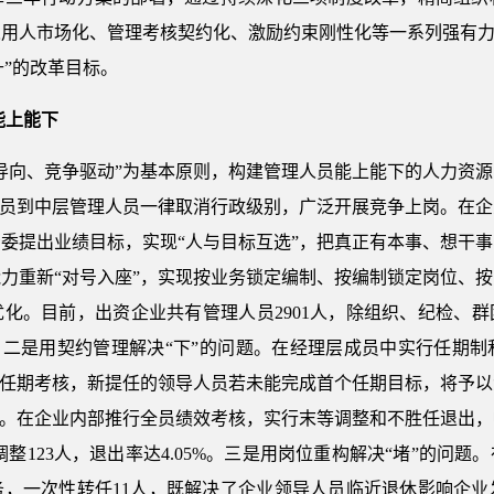
用人市场化、管理考核契约化、激励约束刚性化等一系列强有力
升”的改革目标。
能上能下
导向、竞争驱动”为基本原则，构建管理人员能上能下的人力资
人员到中层管理人员一律取消行政级别，广泛开展竞争上岗。在
委提出业绩目标，实现“人与目标互选”，把真正有本事、想干
力重新“对号入座”，实现按业务锁定编制、按编制锁定岗位、
化。目前，出资企业共有管理人员2901人，除组织、纪检、群团
。二是用契约管理解决“下”的问题。在经理层成员中实行任期
和任期考核，新提任的领导人员若未能完成首个任期目标，将予
题。在企业内部推行全员绩效考核，实行末等调整和不胜任退出
计调整123人，退出率达4.05%。三是用岗位重构解决“堵”的
务，一次性转任11人，既解决了企业领导人员临近退休影响企业