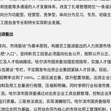
和技能等多通道的人才发展体系，改变了扎堆管理岗位“一条道
即横向分为功能型、经营型、竞争型，纵向分为见习、专员、初级
员工按自身专长和特长实现职业发展。
能进能出
导向、市场驱动”为基本原则，构建员工能进能出的人力资源市
严把“入口”，坚持新员工招录必须面向社会公开，按照公开公正
用工及人才吸纳路径。哈尔滨市国资委加强宏观指导，实施人才强
才队伍建设”专栏，不定期发布出资企业集团紧缺人才目录。目前
公开招聘率达到了100%。二是压减总量，提升配置效能。出资
编制及用工总量进行梳理、压缩和明确，同时参照行业标准完善
分流。哈尔滨市国资委通过对出资企业工资总额管理，控制企业用
和运行质量。三是依法退出，实现清臃除冗。哈尔滨市国资委指导
以岗位合同为基础，以劳动合同为核心的市场化用工管理机制，