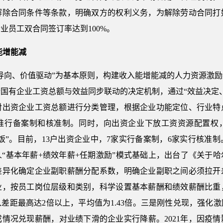
解除合同条件等条款，明确双方的权利义务，为解除劳动合同打
业员工双合同签订率达到100%。
能增能减
导向、价值驱动”为基本原则，构建收入能增能减的人力资源激
国有企业工资总额与效益同步联动的决定机制，通过“效益决定
对出资企业工资总额进行分类管理，根据企业功能定位、行业特
推行备案制和核准制。同时，向出资企业下放工资资源配置权
锅饭”。目前，13户出资企业中，7家实行备案制，6家实行核准
“基本年薪+绩效年薪+任期激励”模式基础上，出台了《关于
差异化确定企业副职薪酬分配系数，明确企业副职之间必须拉开
业，按员工岗位层级和类别，科学设置基本薪酬和绩效薪酬比重
差距最高达2倍以上，平均值为1.43倍。三是刚性兑现，强化
情况兑现薪酬，对业绩下滑的企业实行降薪。2021年，因疫