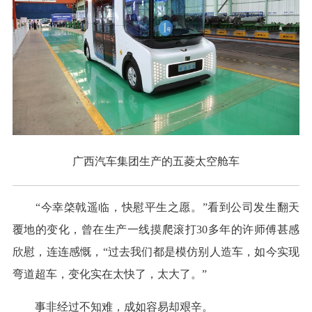
广西汽车集团生产的五菱太空舱车
“今幸棨戟遥临，快慰平生之愿。”看到公司发生翻天
覆地的变化，曾在生产一线摸爬滚打30多年的许师傅甚感
欣慰，连连感慨，“过去我们都是模仿别人造车，如今实现
弯道超车，变化实在太快了，太大了。”
事非经过不知难，成如容易却艰辛。