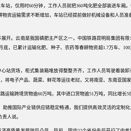
站，仅用时60分钟，工作人员就把360吨化肥全部装进车厢。
耕物资运输需求不断增加，车站已经提前做好机械设备和人员准
开。云南是我国磷肥主产区之一，中国铁路昆明局集团有限公
月底，已累计运输化肥、种子、农药等春耕物资超1.7万车、10
站货场，柜式集装箱堆放得整整齐齐，工作人员驾驶着装卸
发，将电子产品、蔬菜、鲜花等运往老挝，又将南亚、东南亚国
输跨境货物逾60万吨，其中进口货物逾51万吨，同比增长5
助推国际产业链供应链稳定畅通，我们提供高效灵活的定制化
负责人说。
高质量发展效应凸显。目前，国内22个省份先后开行了中老