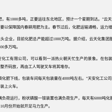
，有1000多吨，正要运往东北地区，预计一个星期到达。”云
主要以保障国内春耕用肥为主。春节过后，化肥运输通畅，运力
企业，目前化肥总产能超过1000万吨。据介绍，云天化集团服
00多万吨。
工有限公司，可以看到一派热火朝天忙生产的景象。在包装
肥整齐码放，再由工人驾驶叉车将其堆存。
化肥下线，包装车间每天包装量在4000吨左右。”天安化工公
接装上火车。
荷运行，粉状磷酸一铵装置也满负荷生产，每天有6000吨化
10月份开始就开足马力生产。