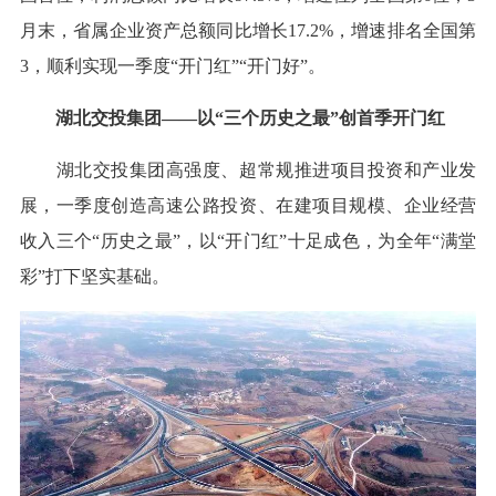
月末，省属企业资产总额同比增长17.2%，增速排名全国第
3，顺利实现一季度“开门红”“开门好”。
湖北交投集团——以“三个历史之最”创首季开门红
湖北交投集团高强度、超常规推进项目投资和产业发
展，一季度创造高速公路投资、在建项目规模、企业经营
收入三个“历史之最”，以“开门红”十足成色，为全年“满堂
彩”打下坚实基础。