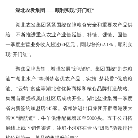
湖北农发集团——顺利实现“开门红”
湖北农发集团紧紧围绕保障粮食安全和重要农产品供
给，不断推进重点农业产业链延链、补链、强链、固链，
一季度主营业务收入超过60亿元，同比增长62.1%，顺利实
现“开门红”。
聚焦品牌营销，增强发展“新动能”。集团围绕“荆楚粮
油”“湖北水产”等荆楚名优农产品，实施“楚花香”优质粮
油、“云鹤”食盐等湖北省优势商标和核心品牌打造战略。
集团首家授权奥山社区店成功开业。湖北盐业集团一季度
省内新签约加盟店445家。省粮油进出口集团开辟粤港澳大
湾区“新航道”，牛羊供港配额增加至5000头。五丰公司拓
展线上线下销售渠道，冰鲜小河虾在盒马“爆款”指数排行
榜位列第一，单品销售提升近65%。