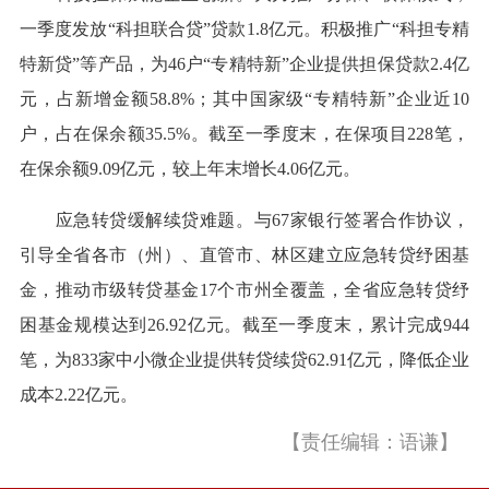
一季度发放“科担联合贷”贷款1.8亿元。积极推广“科担专精
特新贷”等产品，为46户“专精特新”企业提供担保贷款2.4亿
元，占新增金额58.8%；其中国家级“专精特新”企业近10
户，占在保余额35.5%。截至一季度末，在保项目228笔，
在保余额9.09亿元，较上年末增长4.06亿元。
应急转贷缓解续贷难题。与67家银行签署合作协议，
引导全省各市（州）、直管市、林区建立应急转贷纾困基
金，推动市级转贷基金17个市州全覆盖，全省应急转贷纾
困基金规模达到26.92亿元。截至一季度末，累计完成944
笔，为833家中小微企业提供转贷续贷62.91亿元，降低企业
成本2.22亿元。
【责任编辑：语谦】