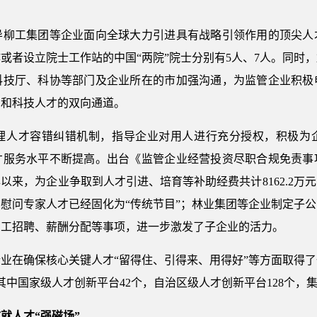
工集团等企业面向全球大力引进具有战略引领作用的顶尖人
或者设立院士工作站的中国“两院”院士分别有5人、7人。同时
科技厅、科协等部门及企业所在的市加强沟通，为监管企业积极
才和科技人才的双向通道。
人才容错纠错机制，指导企业对用人进行充分授权，积极为企
才服务水平不断提高。出台《监管企业经营投资尽职合规免责事
年以来，为企业争取到人才引进、培育等补助经费共计8162.2
慰问专家人才已经固化为“传统节目”；林业集团等企业制定子
员工招聘、薪酬分配等事项，进一步激发了子企业的活力。
在确保核心关键人才“留得住、引得来、用得好”等方面取得了
其中国家级人才创新平台42个，自治区级人才创新平台128个，
就人才“强磁场”