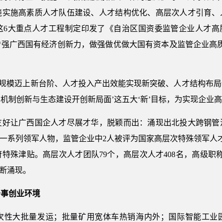
绕实施高素质人才队伍建设、人才结构优化、高层次人才引育、
6大重点人才工程制定印发了《自治区国资委监管企业人才高质量发
增强广西国有经济创新力，做强做优做大国有资本及监管企业高质
才规模迈上新台阶、人才投入产出效能实现新突破、人才结构布
机制创新与生态建设开创新局面’这五大‘新’目标，为实现企业高
让广西国企人才尽展才华，脱颖而出：涌现出北投大跨钢管
等一系列领军人物，监管企业中2人被评为国家高层次特殊领军人才
特殊津贴。高层次人才团队79个，高层次人才408名，高级职称60
不断涌现。
事创业环境
次性大批量发运；批量矿用宽体车热销海内外；国际智能工业