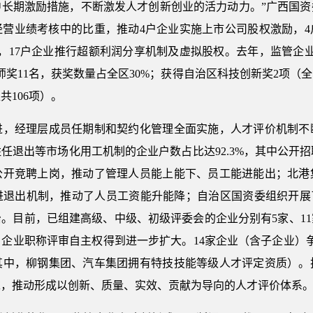
中长期激励措施，不断激发人才创新创业的活力动力。”广西国资
经营业绩考核中的比重，推动4户企业实施上市公司股权激励，4
，17户企业推行超额利润分享机制及虚拟股权。去年，监管企
奖11名，获奖数量占全区30%；获得自治区科技创新奖2项（
共106项）。
经理层成员任期制和契约化管理全面实施，人才评价机制不
退出等市场化用工机制的企业户数占比达92.3%，其中公开招聘
公开竞聘上岗，推动了管理人员能上能下、员工能进能出；北港
进退出机制，推动了人员工资能升能降；自治区国资委组织开展了
。目前，已组建高级、中级、初级评委会的企业分别有5家、11
，企业职称评审自主权得到进一步扩大。14家企业（含子企业）争
其中，柳钢集团、汽车集团拥有特技技能等级人才评定资质）。
求，推动形成以创新、质量、实效、贡献为导向的人才评价体系