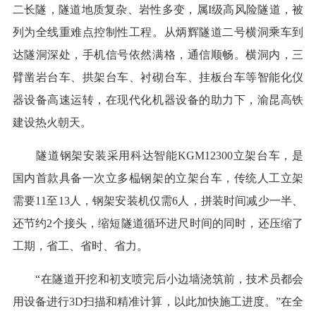
二长隧，隧道地质复杂、岩性多变，属I级高风险隧道，被
列为全线重难点控制性工程。从炳辉隧道二号横洞乘车到
达隧洞深处，手机信号依然满格，通信顺畅。横洞内，三
臂凿岩台车、拱架台车、衬砌台车、挂板台车等智能化仪
器设备高速运转，在现代化机器设备的助力下，渝昆高铁
建设热火朝天。
隧道钢架安装采用科达智能KGM12300立架台车，是
国内首款具备一次立多榀钢架的立架台车，传统人工立架
需要11至13人，钢架安装机仅需6人，拼装时间减少一半、
还节约2个接头，缩短隧道循环进尺时间的同时，还压缩了
工期，省工、省时、省力。
“在隧道开挖和初支喷完后小边墙浇筑前，技术员都会
用设备进行3D扫描和精准计算，以此加快施工进度。”在全