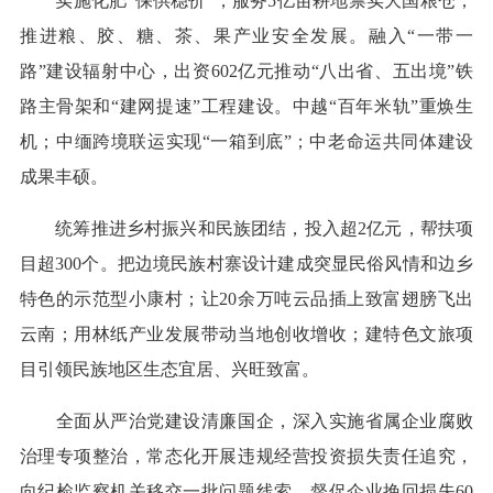
实施化肥“保供稳价”，服务5亿亩耕地禀实大国粮仓；
推进粮、胶、糖、茶、果产业安全发展。融入“一带一
路”建设辐射中心，出资602亿元推动“八出省、五出境”铁
路主骨架和“建网提速”工程建设。中越“百年米轨”重焕生
机；中缅跨境联运实现“一箱到底”；中老命运共同体建设
成果丰硕。
统筹推进乡村振兴和民族团结，投入超2亿元，帮扶项
目超300个。把边境民族村寨设计建成突显民俗风情和边乡
特色的示范型小康村；让20余万吨云品插上致富翅膀飞出
云南；用林纸产业发展带动当地创收增收；建特色文旅项
目引领民族地区生态宜居、兴旺致富。
全面从严治党建设清廉国企，深入实施省属企业腐败
治理专项整治，常态化开展违规经营投资损失责任追究，
向纪检监察机关移交一批问题线索，督促企业挽回损失60