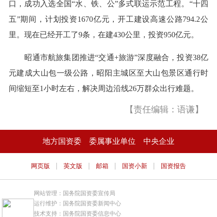
口，成功入选全国“水、铁、公”多式联运示范工程。“十四
五”期间，计划投资1670亿元，开工建设高速公路794.2公
里。现在已经开工了9条，在建430公里，投资950亿元。
昭通市航旅集团推进“交通+旅游”深度融合，投资38亿
元建成大山包一级公路，昭阳主城区至大山包景区通行时
间缩短至1小时左右，解决周边沿线26万群众出行难题。
【责任编辑：语谦】
地方国资委
委属事业单位
中央企业
|
|
|
|
网页版
英文版
邮箱
国资小新
国资报告
网站管理：国务院国资委宣传局
运行维护：国务院国资委新闻中心
技术支持：国务院国资委信息中心