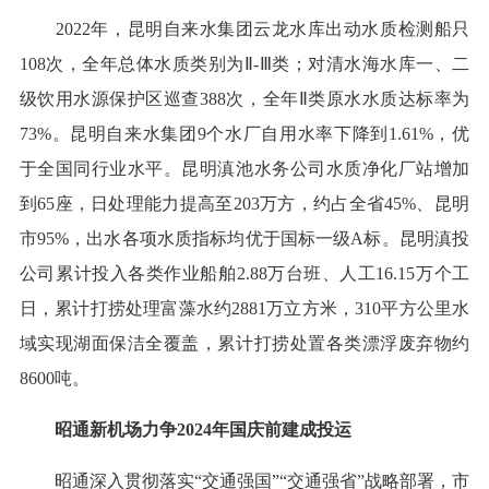
2022年，昆明自来水集团云龙水库出动水质检测船只
108次，全年总体水质类别为Ⅱ-Ⅲ类；对清水海水库一、二
级饮用水源保护区巡查388次，全年Ⅱ类原水水质达标率为
73%。昆明自来水集团9个水厂自用水率下降到1.61%，优
于全国同行业水平。昆明滇池水务公司水质净化厂站增加
到65座，日处理能力提高至203万方，约占全省45%、昆明
市95%，出水各项水质指标均优于国标一级A标。昆明滇投
公司累计投入各类作业船舶2.88万台班、人工16.15万个工
日，累计打捞处理富藻水约2881万立方米，310平方公里水
域实现湖面保洁全覆盖，累计打捞处置各类漂浮废弃物约
8600吨。
昭通新机场力争2024年国庆前建成投运
昭通深入贯彻落实“交通强国”“交通强省”战略部署，市