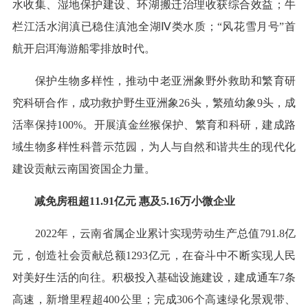
水收集、湿地保护建设、环湖搬迁治理收获综合效益；牛
栏江活水润滇已稳住滇池全湖Ⅳ类水质；“风花雪月号”首
航开启洱海游船零排放时代。
保护生物多样性，推动中老亚洲象野外救助和繁育研
究科研合作，成功救护野生亚洲象26头，繁殖幼象9头，成
活率保持100%。开展滇金丝猴保护、繁育和科研，建成路
域生物多样性科普示范园，为人与自然和谐共生的现代化
建设贡献云南国资国企力量。
减免房租超11.91亿元 惠及5.16万小微企业
2022年，云南省属企业累计实现劳动生产总值791.8亿
元，创造社会贡献总额1293亿元，在奋斗中不断实现人民
对美好生活的向往。积极投入基础设施建设，建成通车7条
高速，新增里程超400公里；完成306个高速绿化景观带、