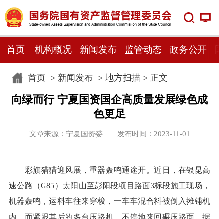
首页
机构概况
新闻发布
监管动态
政务公开
首页
>
新闻发布
>
地方扫描
> 正文
向绿而行 宁夏国资国企高质量发展绿色成
色更足
文章来源：宁夏国资委 发布时间：2023-11-01
彩旗猎猎迎风展，重器轰鸣通途开。近日，在银昆高
速公路（G85）太阳山至彭阳段项目路面3标段施工现场，
机器轰鸣，运料车往来穿梭，一车车混合料被倒入摊铺机
内，而紧跟其后的多台压路机，不停地来回碾压路面。据