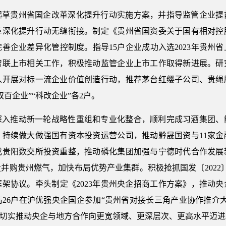
起草贵州省国企改革深化提升行动实施方案，并指导监管企业提
革深化提升行动无缝衔接。制定《贵州省国资委关于国有相对控
善企业差异化管控制度。指导15户企业成功入选2023年贵州
智联上市相关工作，积极推动监管企业上市工作取得新进展。研
入开展对标一流企业价值创造行动，推荐茅台红缨子公司、贵绳
百企业”“科改企业”各2户。
深入推动新一轮战略性重组和专业化整合，顺利完成习酒集团、
。持续做大做强国有资本投资运营公司，推动黔晟国资与11家金
成贵阳数交所投资重整，推动磷化集团加强与宁德时代合作发展
并购贵州燃气，加快布局优势产业集群。积极抢抓国发〔2022
架协议。牵头制定《2023年贵州央企招商工作方案》，推动
26户在沪优强央企国企参加“贵州省对接长三角产业协作推介大
”，切实推动央企与地方合作向更宽领域、更深层次、更高水平迈进