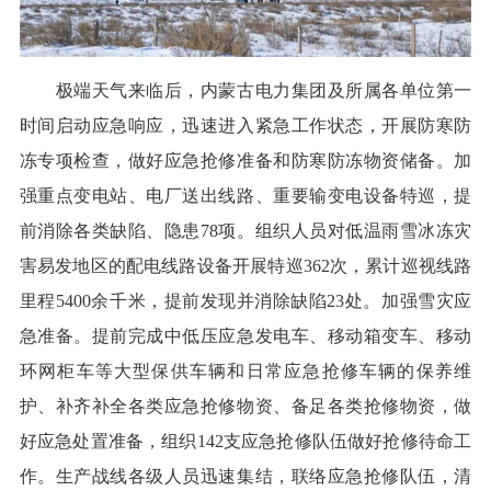
极端天气来临后，内蒙古电力集团及所属各单位第一
时间启动应急响应，迅速进入紧急工作状态，开展防寒防
冻专项检查，做好应急抢修准备和防寒防冻物资储备。加
强重点变电站、电厂送出线路、重要输变电设备特巡，提
前消除各类缺陷、隐患78项。组织人员对低温雨雪冰冻灾
害易发地区的配电线路设备开展特巡362次，累计巡视线路
里程5400余千米，提前发现并消除缺陷23处。加强雪灾应
急准备。提前完成中低压应急发电车、移动箱变车、移动
环网柜车等大型保供车辆和日常应急抢修车辆的保养维
护、补齐补全各类应急抢修物资、备足各类抢修物资，做
好应急处置准备，组织142支应急抢修队伍做好抢修待命工
作。生产战线各级人员迅速集结，联络应急抢修队伍，清