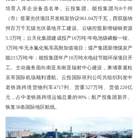
培育入库企业备选名单。云投集团、能投集团与8个州
（市）签署光伏项目开发框架协议961.04万千瓦，西双版纳
州百万千瓦级光伏基地开工建设。云锡控股新增锡铜资源
5.3万吨；云天化集团建成投产10万吨/年电池级磷酸一铵、
3万吨/年无水氟化氢等高附加值项目；煤产集团新增煤炭产
能215万吨/年；能投集团年产10万吨水电硅节能环保项目开
工。主动服务面向南亚东南亚辐射中心建设，柬埔寨暹粒
吴哥国际机场顺利通航。云投国际班列公司共组织到发中
老铁路跨境货物列车4717列、货重527万吨、货值220亿
元，占中老铁路跨境运输总量的90%；航产投集团新开、
恢复38条国际地区航线。