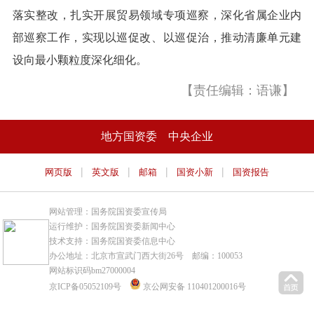
落实整改，扎实开展贸易领域专项巡察，深化省属企业内
部巡察工作，实现以巡促改、以巡促治，推动清廉单元建
设向最小颗粒度深化细化。
【责任编辑：语谦】
地方国资委
中央企业
|
|
|
|
网页版
英文版
邮箱
国资小新
国资报告
网站管理：国务院国资委宣传局
运行维护：国务院国资委新闻中心
技术支持：国务院国资委信息中心
办公地址：北京市宣武门西大街26号 邮编：100053
网站标识码bm27000004
京ICP备05052109号
京公网安备 110401200016号