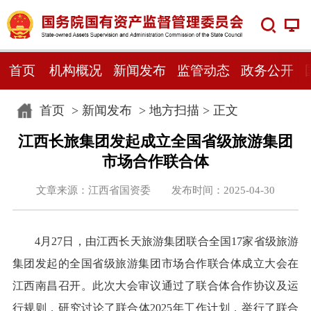
首页
机构概况
新闻发布
监管动态
政务公开
首页
>
新闻发布
>
地方扫描
> 正文
江西长旅集团发起成立全国省级旅游集团
市场合作联合体
文章来源：江西省国资委 发布时间：2025-04-30
4月27日，由江西长天旅游集团联合全国17家省级旅游
集团发起的全国省级旅游集团市场合作联合体成立大会在
江西南昌召开。此次大会审议通过了联合体合作协议及运
行规则，研究讨论了联合体2025年工作计划，举行了联合