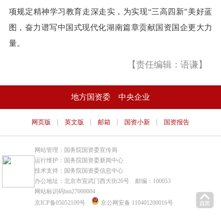
项规定精神学习教育走深走实，为实现“三高四新”美好蓝
图，奋力谱写中国式现代化湖南篇章贡献国资国企更大力
量。
【责任编辑：语谦】
地方国资委
中央企业
|
|
|
|
网页版
英文版
邮箱
国资小新
国资报告
网站管理：国务院国资委宣传局
运行维护：国务院国资委新闻中心
技术支持：国务院国资委信息中心
办公地址：北京市宣武门西大街26号 邮编：100053
网站标识码bm27000004
京ICP备05052109号
京公网安备 110401200016号