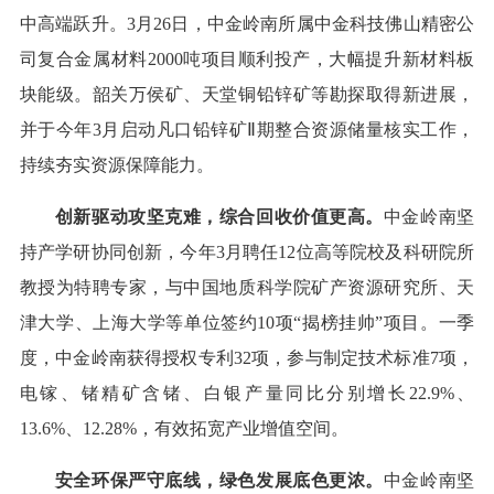
中高端跃升。3月26日，中金岭南所属中金科技佛山精密公
司复合金属材料2000吨项目顺利投产，大幅提升新材料板
块能级。韶关万侯矿、天堂铜铅锌矿等勘探取得新进展，
并于今年3月启动凡口铅锌矿Ⅱ期整合资源储量核实工作，
持续夯实资源保障能力。
创新驱动攻坚克难，综合回收价值更高。
中金岭南坚
持产学研协同创新，今年3月聘任12位高等院校及科研院所
教授为特聘专家，与中国地质科学院矿产资源研究所、天
津大学、上海大学等单位签约10项“揭榜挂帅”项目。一季
度，中金岭南获得授权专利32项，参与制定技术标准7项，
电镓、锗精矿含锗、白银产量同比分别增长22.9%、
13.6%、12.28%，有效拓宽产业增值空间。
安全环保严守底线，绿色发展底色更浓。
中金岭南坚