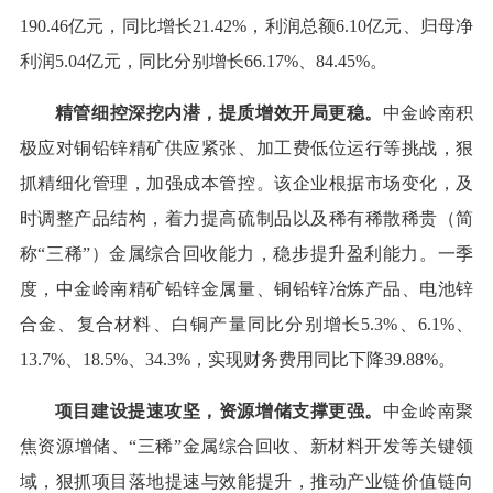
190.46亿元，同比增长21.42%，利润总额6.10亿元、归母净
利润5.04亿元，同比分别增长66.17%、84.45%。
精管细控深挖内潜，提质增效开局更稳。
中金岭南积
极应对铜铅锌精矿供应紧张、加工费低位运行等挑战，狠
抓精细化管理，加强成本管控。该企业根据市场变化，及
时调整产品结构，着力提高硫制品以及稀有稀散稀贵（简
称“三稀”）金属综合回收能力，稳步提升盈利能力。一季
度，中金岭南精矿铅锌金属量、铜铅锌冶炼产品、电池锌
合金、复合材料、白铜产量同比分别增长5.3%、6.1%、
13.7%、18.5%、34.3%，实现财务费用同比下降39.88%。
项目建设提速攻坚，资源增储支撑更强。
中金岭南聚
焦资源增储、“三稀”金属综合回收、新材料开发等关键领
域，狠抓项目落地提速与效能提升，推动产业链价值链向