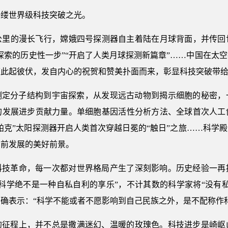
一缕世界级科技突破之光。
0万公里的漫长飞行，嫦娥四号探测器自主着陆在月球背面，并传
探索的历史性一步”“开启了人类月球探测新篇章”……中国在太
道此起彼伏，发自内心的祝贺和赞美扑面而来，彰显科技突破带
从测定分子结构到宇宙探索，从发现远古动物到揭示细胞的秘密
的发展进步贡献力量。单细胞基因活性分析方法、全球首次人工
帕克”太阳探测器开启人类首次穿越日冕的“触日”之旅……科学
向前发展的美好前景。
科技革命，每一次都对世界格局产生了深刻影响。历史经验一再
科学绝不是一种自私自利的享乐”，不计其数的科学家将“没有
确表示：“科学不能或者不愿影响到自己民族之外，是不配称作科
的征程上，并不总是撒满迷幻、温暖的玫瑰色。科技进步是崎岖