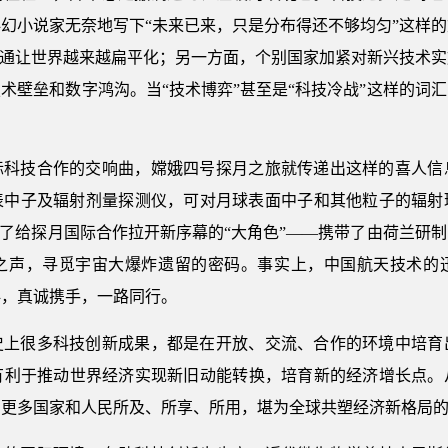
幻小说家无奈地写下“未来已来，只是分布得还不够均匀”这样
流通让世界越来越扁平化；另一方面，个别国家加紧对新兴技术
术壁垒和数字鸿沟。当“技术博弈”甚至是“科技冷战”这样的词
际科技合作的交响曲，嫦娥四号探月之旅就传递出这样的喜人信
表中子及辐射剂量探测仪，可对月球表面中子和其他粒子的辐射
演了给探月国际合作拉开新序幕的“大角色”——携带了由荷兰研
之声，寻觅宇宙大爆炸遗留的密码。事实上，中国航天技术的
伴，真诚携手，一路同行。
史上很多科技创新成果，都是在开放、交流、合作的环境中培育
有利于推动世界经济实现新旧动能转换，培育新的经济增长点。
为更多国家和人民所及、所享、所用，堪为全球共塑经济新格局