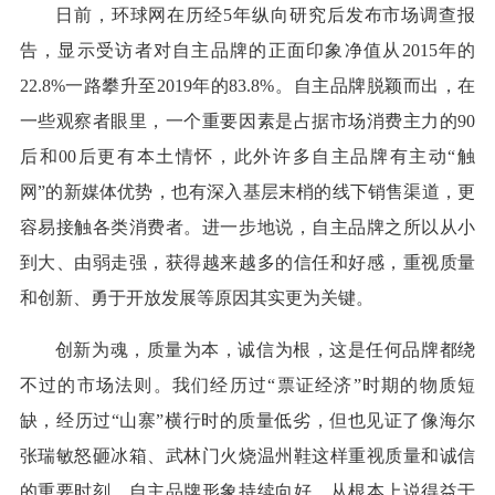
日前，环球网在历经5年纵向研究后发布市场调查报
告，显示受访者对自主品牌的正面印象净值从2015年的
22.8%一路攀升至2019年的83.8%。自主品牌脱颖而出，在
一些观察者眼里，一个重要因素是占据市场消费主力的90
后和00后更有本土情怀，此外许多自主品牌有主动“触
网”的新媒体优势，也有深入基层末梢的线下销售渠道，更
容易接触各类消费者。进一步地说，自主品牌之所以从小
到大、由弱走强，获得越来越多的信任和好感，重视质量
和创新、勇于开放发展等原因其实更为关键。
创新为魂，质量为本，诚信为根，这是任何品牌都绕
不过的市场法则。我们经历过“票证经济”时期的物质短
缺，经历过“山寨”横行时的质量低劣，但也见证了像海尔
张瑞敏怒砸冰箱、武林门火烧温州鞋这样重视质量和诚信
的重要时刻。自主品牌形象持续向好，从根本上说得益于