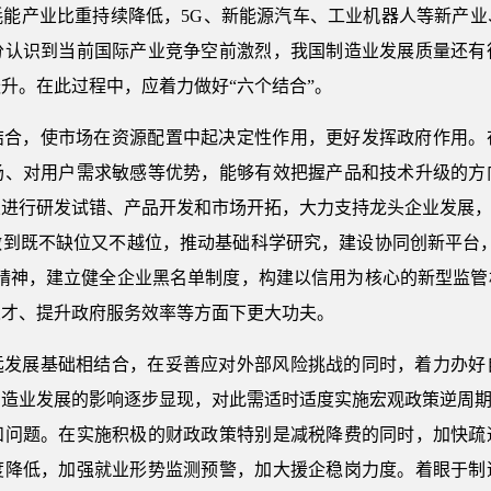
耗能产业比重持续降低，5G、新能源汽车、工业机器人等新产业
分认识到当前国际产业竞争空前激烈，我国制造业发展质量还有
升。在此过程中，应着力做好“六个结合”。
结合，使市场在资源配置中起决定性作用，更好发挥政府作用。
场、对用户需求敏感等优势，能够有效把握产品和技术升级的方
进行研发试错、产品开发和市场开拓，大力支持龙头企业发展，
做到既不缺位又不越位，推动基础科学研究，建设协同创新平台，
匠精神，建立健全企业黑名单制度，构建以信用为核心的新型监管
人才、提升政府服务效率等方面下更大功夫。
远发展基础相结合，在妥善应对外部风险挑战的同时，着力办好
造业发展的影响逐步显现，对此需适时适度实施宏观政策逆周期
和问题。在实施积极的财政政策特别是减税降费的同时，加快疏
度降低，加强就业形势监测预警，加大援企稳岗力度。着眼于制