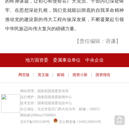
的终身课题，让初心和使命在广大党员、干部内心深处铸
牢、在思想深处扎根，我们党就能以彻底的自我革命精神
推动党的建设新的伟大工程向纵深发展，不断凝聚起引领
中华民族迈向伟大复兴的磅礴力量。
【责任编辑：语谦】
地方国资委
委属事业单位
中央企业
|
|
|
|
网页版
英文版
邮箱
国资小新
国资报告
网站管理：国务院国资委宣传局
运行维护：国务院国资委新闻中心
技术支持：国务院国资委信息中心
办公地址：北京市宣武门西大街26号 邮编：100053
网站标识码bm27000004
京ICP备05052109号
京公网安备 110401200016号