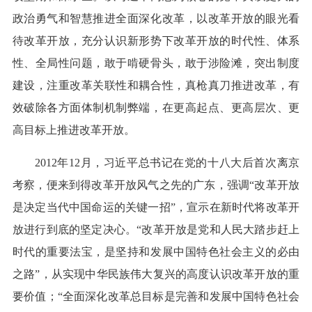
政治勇气和智慧推进全面深化改革，以改革开放的眼光看
待改革开放，充分认识新形势下改革开放的时代性、体系
性、全局性问题，敢于啃硬骨头，敢于涉险滩，突出制度
建设，注重改革关联性和耦合性，真枪真刀推进改革，有
效破除各方面体制机制弊端，在更高起点、更高层次、更
高目标上推进改革开放。
2012年12月，习近平总书记在党的十八大后首次离京
考察，便来到得改革开放风气之先的广东，强调“改革开放
是决定当代中国命运的关键一招”，宣示在新时代将改革开
放进行到底的坚定决心。“改革开放是党和人民大踏步赶上
时代的重要法宝，是坚持和发展中国特色社会主义的必由
之路”，从实现中华民族伟大复兴的高度认识改革开放的重
要价值；“全面深化改革总目标是完善和发展中国特色社会