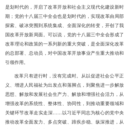
是划时代的，开启了改革开放和社会主义现代化建设新时
期；党的十八届三中全会也是划时代的，实现改革由局部
探索、破冰突围到系统集成、全面深化的转变，开创了我
国改革开放新局面。可以说，党的十八届三中全会形成了
改革理论和政策的一系列新的重大突破，是全面深化改革
的总部署、总动员，对中国改革开放事业产生重大推动和
引领作用。
改革只有进行时，没有完成时。从以促进社会公平正
义、增进人民福祉为出发点和落脚点，到聚焦进一步解放
思想、解放和发展社会生产力、解放和增强社会活力，从
增强改革的系统性、整体性、协同性，到推动重要领域和
关键环节改革走实走深……以习近平同志为核心的党中央
推动改革全面发力、多点突破、蹄疾步稳、纵深推进，从