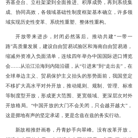
夯基垒台、立柱架梁到全面推进、积厚成势，再到系统集
成、协同高效，各领域基础性制度框架基本确立，许多领
域实现历史性变革、系统性重塑、整体性重构。
开放带来进步，封闭必然落后。推动共建“一带一
路”高质量发展，建设自由贸易试验区和海南自由贸易港，
缩减外资准入负面清单，连续四年举办中国国际进口博览
会……从沿江沿海到内陆沿疆，从“引进来”到“走出去”，在
全球单边主义、贸易保护主义抬头的形势面前，我国坚定
不移扩大高水平对外开放，推动规则、规制、管理、标准
等制度型开放，形成更大范围、更宽领域、更深层次对外
开放格局。“中国开放的大门不会关闭，只会越开越大”，
这是掷地有声的坚定承诺，更是念兹在兹的务实行动。
新故相推舒画卷，丹青妙手向翠峰。没有改革开放，