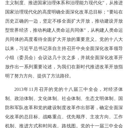
主义制度、推进国家治理体系和治理能力现代化”，从推进
国家治理现代化的高度明确全面深化改革总目标；“要站在
历史正确的一边，坚定不移全面扩大开放，推动建设开放
型世界经济，推动构建人类命运共同体”，从构建人类命运
共同体的高度看待全面扩大开放的重要意义。党的十八大
以来，习近平总书记亲自主持召开中央全面深化改革领导
小组（委员会）会议达几十次之多，并就全面深化改革开
放作出一系列重要论述，为我们在新时代推进改革开放指
明了努力方向、提供了方法路径。
2013年11月召开的党的十八届三中全会，对经济体
制、政治体制、文化体制、社会体制、生态文明体制、国
防和军队改革和党的建设制度改革作出部署，确定全面深
化改革的总目标、战略重点、优先顺序、主攻方向、工作
机制、推进方式和时间表、路线图。党的十一届三中全会