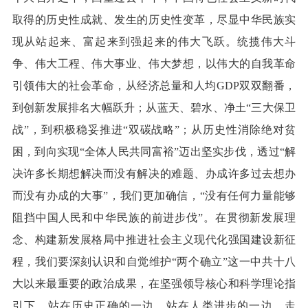
取得的历史性成就、发生的历史性变革，尽显中华民族实
现从站起来、富起来到强起来的伟大飞跃。统揽伟大斗
争、伟大工程、伟大事业、伟大梦想，以伟大的自我革命
引领伟大的社会革命，从经济总量和人均GDP双双翻番，
到创新发展排名大幅跃升；从蓝天、碧水、净土“三大保卫
战”，到积极稳妥推进“双碳战略”；从历史性消除绝对贫
困，到向实现“全体人民共同富裕”迈出坚实步伐，透过“解
决许多长期想解决而没有解决的难题、办成许多过去想办
而没有办成的大事”，我们更加确信，“没有任何力量能够
阻挡中国人民和中华民族的前进步伐”。在贯彻新发展理
念、构建新发展格局中推进社会主义现代化强国建设新征
程，我们要深刻认识和自觉维护“两个确立”这一中共十八
大以来最重要的政治成果，在坚强领导核心和科学理论指
引下，站在历史正确的一边，站在人类进步的一边，走