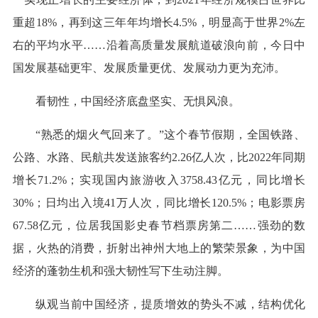
重超18%，再到这三年年均增长4.5%，明显高于世界2%左
右的平均水平……沿着高质量发展航道破浪向前，今日中
国发展基础更牢、发展质量更优、发展动力更为充沛。
看韧性，中国经济底盘坚实、无惧风浪。
“熟悉的烟火气回来了。”这个春节假期，全国铁路、
公路、水路、民航共发送旅客约2.26亿人次，比2022年同期
增长71.2%；实现国内旅游收入3758.43亿元，同比增长
30%；日均出入境41万人次，同比增长120.5%；电影票房
67.58亿元，位居我国影史春节档票房第二……强劲的数
据，火热的消费，折射出神州大地上的繁荣景象，为中国
经济的蓬勃生机和强大韧性写下生动注脚。
纵观当前中国经济，提质增效的势头不减，结构优化