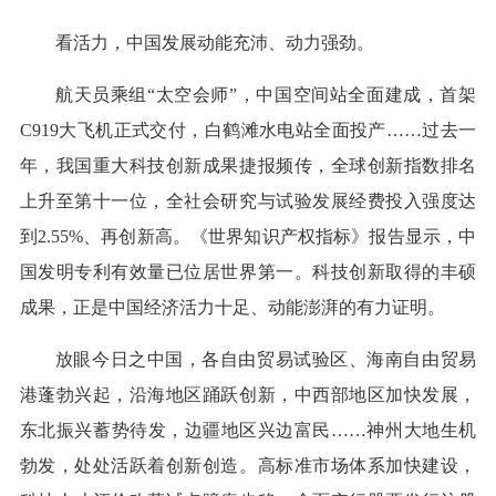
看活力，中国发展动能充沛、动力强劲。
航天员乘组“太空会师”，中国空间站全面建成，首架
C919大飞机正式交付，白鹤滩水电站全面投产……过去一
年，我国重大科技创新成果捷报频传，全球创新指数排名
上升至第十一位，全社会研究与试验发展经费投入强度达
到2.55%、再创新高。《世界知识产权指标》报告显示，中
国发明专利有效量已位居世界第一。科技创新取得的丰硕
成果，正是中国经济活力十足、动能澎湃的有力证明。
放眼今日之中国，各自由贸易试验区、海南自由贸易
港蓬勃兴起，沿海地区踊跃创新，中西部地区加快发展，
东北振兴蓄势待发，边疆地区兴边富民……神州大地生机
勃发，处处活跃着创新创造。高标准市场体系加快建设，