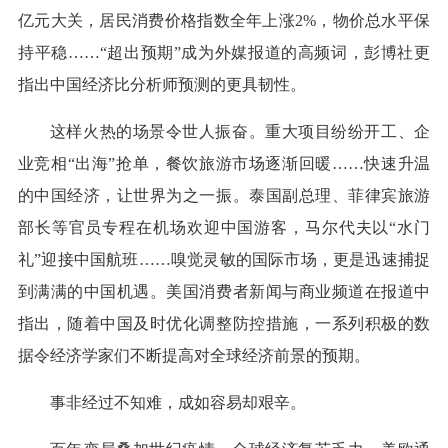
亿元大关，居民消费价格指数全年上涨2%，物价总水平保
持平稳……“超出预期”成为外媒报道的高频词，彭博社更
指出中国经济比分析师预测的更具韧性。
这样火热的场景令世人振奋。重大项目纷纷开工、企
业竞相“出海”抢单，餐饮旅游市场逐渐回暖……快速升温
的中国经济，让世界为之一振。泰国副总理、菲律宾旅游
部长等官员专程在机场欢迎中国游客，马尔代夫以“水门
礼”迎接中国航班……嗅觉灵敏的国际市场，更是迅速捕捉
到满满的中国机遇。美国消费者新闻与商业频道在报道中
指出，随着中国及时优化调整防控措施，一系列积极的数
据令经济学家们不断提高对全球经济前景的预期。
事非经过不知难，成如容易却艰辛。