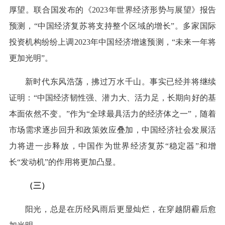
厚望。联合国发布的《2023年世界经济形势与展望》报告
预测，“中国经济复苏将支持整个区域的增长”。多家国际
投资机构纷纷上调2023年中国经济增速预测，“未来一年将
更加光明”。
新时代东风浩荡，拂过万水千山。事实已经并将继续
证明：“中国经济韧性强、潜力大、活力足，长期向好的基
本面依然不变。”作为“全球最具活力的经济体之一”，随着
市场需求逐步回升和政策效应叠加，中国经济社会发展活
力将进一步释放，中国作为世界经济复苏“稳定器”和增
长“发动机”的作用将更加凸显。
（三）
阳光，总是在历经风雨后更显灿烂，在穿越阴霾后愈