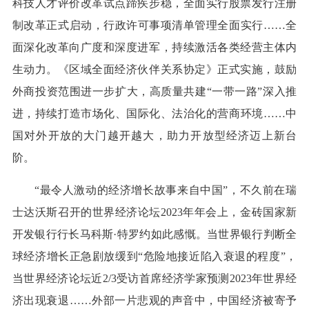
科技人才评价改革试点蹄疾步稳，全面实行股票发行注册
制改革正式启动，行政许可事项清单管理全面实行……全
面深化改革向广度和深度进军，持续激活各类经营主体内
生动力。《区域全面经济伙伴关系协定》正式实施，鼓励
外商投资范围进一步扩大，高质量共建“一带一路”深入推
进，持续打造市场化、国际化、法治化的营商环境……中
国对外开放的大门越开越大，助力开放型经济迈上新台
阶。
“最令人激动的经济增长故事来自中国”，不久前在瑞
士达沃斯召开的世界经济论坛2023年年会上，金砖国家新
开发银行行长马科斯·特罗约如此感慨。当世界银行判断全
球经济增长正急剧放缓到“危险地接近陷入衰退的程度”，
当世界经济论坛近2/3受访首席经济学家预测2023年世界经
济出现衰退……外部一片悲观的声音中，中国经济被寄予