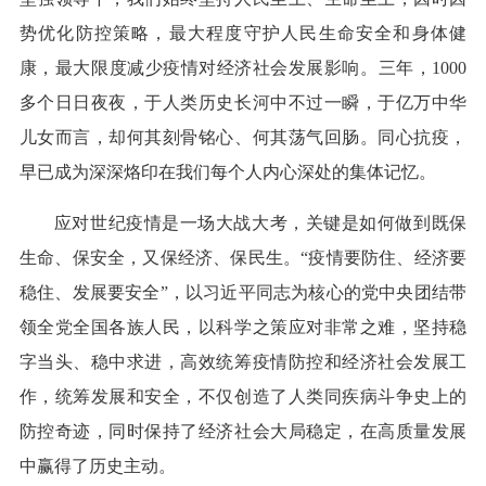
势优化防控策略，最大程度守护人民生命安全和身体健
康，最大限度减少疫情对经济社会发展影响。三年，1000
多个日日夜夜，于人类历史长河中不过一瞬，于亿万中华
儿女而言，却何其刻骨铭心、何其荡气回肠。同心抗疫，
早已成为深深烙印在我们每个人内心深处的集体记忆。
应对世纪疫情是一场大战大考，关键是如何做到既保
生命、保安全，又保经济、保民生。“疫情要防住、经济要
稳住、发展要安全”，以习近平同志为核心的党中央团结带
领全党全国各族人民，以科学之策应对非常之难，坚持稳
字当头、稳中求进，高效统筹疫情防控和经济社会发展工
作，统筹发展和安全，不仅创造了人类同疾病斗争史上的
防控奇迹，同时保持了经济社会大局稳定，在高质量发展
中赢得了历史主动。