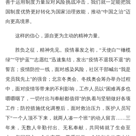
善于运用制度力量应对风险挑战冲击，我们就一定能把我
国制度优势更好转化为国家治理效能，推动“中国之治”迈
向更高境界。
这样的信心，源自更为主动的精神力量。
胜负之征，精神先见。疫情暴发之初，“天使白”“橄榄
绿”“守护蓝”“志愿红”迅速集结，发出“疫情不退我不退”的
誓言；疫情防控一线，面对感染风险，社区干部喊出“我是
党员我先上”的强音；北京冬奥会、冬残奥会筹办举办过程
中，面对疫情等带来的不利影响，工作人员以“困难再多也
嚼嚼咽了，一切付出与奉献都值得”的执着与坚韧做好各项
工作；防控措施优化调整后，面对救治压力，医护人员写
下“一个人顶不下来，就两人凑一个班”的动人留言……三
年来，无数人辛勤付出、无私奉献，共同铸就了生命至