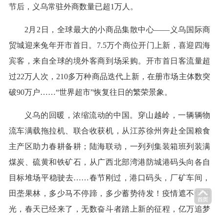
节后，义乌常驻外商数量已超1万人。
2月2日，全球最大的小商品集散中心——义乌国际商
贸城迎来兔年开市首日。7.5万个商位开门上新，喜迎四海
宾客，来自全球的境外客商到场采购。开市首日客流量超
过22万人次，210多万种商品迭代上新，在册市场主体数突
破90万户……“世界超市”恢复往日的繁荣景象。
义乌的回暖，浓缩流动的中国。穿山越岭，一辆辆物
流车满载拖拉机、联合收获机，从江苏徐州奔赴全国粮食
主产区助力春耕备耕；陆海联动，一列列集装箱班列装满
煤炭、硫黄和铁矿石，从广西北部湾港防城港码头向各自
目标堆场平稳驶去……春节刚过，港口码头，厂矿车间，
田垄果林，多少马不停蹄，多少蓄势待发！疫情遮不住阳
光，春天已经来了，无数奋斗者踏上新的征程，亿万追梦