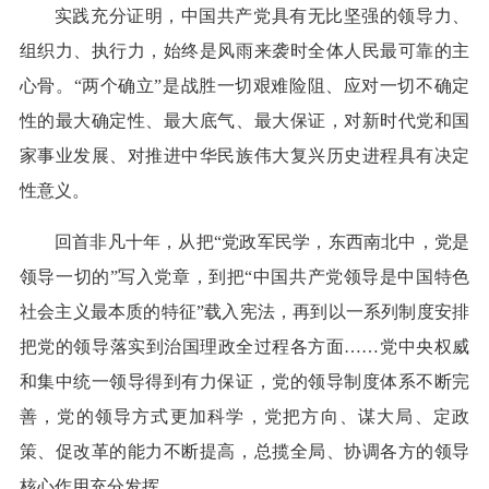
实践充分证明，中国共产党具有无比坚强的领导力、
组织力、执行力，始终是风雨来袭时全体人民最可靠的主
心骨。“两个确立”是战胜一切艰难险阻、应对一切不确定
性的最大确定性、最大底气、最大保证，对新时代党和国
家事业发展、对推进中华民族伟大复兴历史进程具有决定
性意义。
回首非凡十年，从把“党政军民学，东西南北中，党是
领导一切的”写入党章，到把“中国共产党领导是中国特色
社会主义最本质的特征”载入宪法，再到以一系列制度安排
把党的领导落实到治国理政全过程各方面……党中央权威
和集中统一领导得到有力保证，党的领导制度体系不断完
善，党的领导方式更加科学，党把方向、谋大局、定政
策、促改革的能力不断提高，总揽全局、协调各方的领导
核心作用充分发挥。