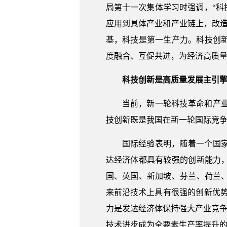
局第十一次集体学习时强调，“科
应用到具体产业和产业链上，改
基，科技是第一生产力。科技创
度融合、互促共进，为经济高质
科技创新是高质量发展主引
当前，新一轮科技革命和产
技创新既是我国在新一轮国际竞
国际经验表明，随着一个国
达经济体都具有较强的创新能力，
国、英国、新加坡、芬兰、荷兰、
来前沿技术上具有很强的创新优势
力是发达经济体保持强大产业竞争
技术进步成为全要素生产率提升