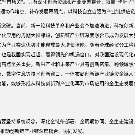
关”“市场关”。只有深化创新资源和产业要素整合，狠抓“卡脖
畅通协作堵点、补齐发展薄弱点，以科技自立自强为产业链供应
新突破。当前，新一轮科技革命和产业变革加速演进，科技创新
业化应用的周期大幅缩短，创新链产业链深度融合已成为发展大
化为产业赛道优势才能释放最大增长潜能。随着全球经贸分工格
，也是我国实现赶超、赢得领先的机遇窗口，对我国建设现代化
制高点至关重要。新兴产业和未来产业具有创新密集、跨领域融
源、数字信息等技术创新窗口，一体布局创新链产业链资金链人
动能，能够形成从科技创新到产业化再到市场应用的全生态发展
需要坚持系统观念，深化全链条部署、全周期协同、全生态建设
，推动创新链产业链深度耦合、协同发展。