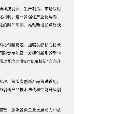
通科技创新、生产制造、市场应用
化机制，进一步强化产业化导向，
化的时间周期，推动新增长点尽快
科技创新资源，加强关键核心技术
国际竞争能级。发挥创新引领型企
动配套企业向“专精特新”方向升
批次、首版次创新产品首试首用，
为创新产品技术迭代和性能升级创
监管，激发各类企业发展动力和活