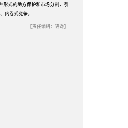
种形式的地方保护和市场分割，引
局、内卷式竞争。
【责任编辑：语谦】