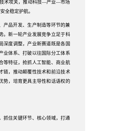
子”技术攻关，推动科技—产业—市场
链安全稳定护航。
、产品开发、生产制造等环节的兼
势。新一轮产业发展竞争立足于科
局深度调整，产业新赛道既是各国
产业体系、打破以往国际分工体系
合等特征，抢抓人工智能、商业航
才链，推动颠覆性技术和前沿技术
优势，培育更具主导性和话语权的
，抓住关键环节、核心领域，打通