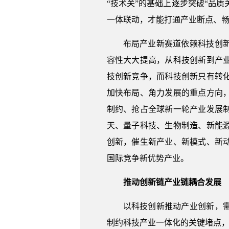
“技术关”的基础上逐步突破“品质
一体联动，才能打通产业断点、
布局产业新赛道依赖科技创
容性大大提高，从科技创新到产
技创新竞争，而科技创新只有转
加快布局、角力发展的重点方向
制约、抢占全球新一轮产业发展
天、量子科技、生物制造、新能
创新，催生新产业、新模式、新
国际竞争新优势产业。
推动创新链产业链耦合发展
以科技创新推动产业创新，
制约科技产业一体化的关键堵点