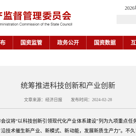
202
布
国资监管
政务公开
国资数据
互
统筹推进科技创新和产业创新
文章来源：经济日报 发布时间：2024-02-28
工作会议将“以科技创新引领现代化产业体系建设”列为九项重点任
前沿技术催生新产业、新模式、新动能，发展新质生产力”。不久