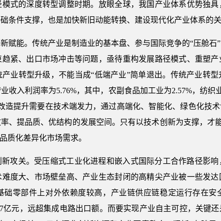
径模式的深度转型调整时期。放眼全球，我国产业体系优势独具
基础条件支撑，也是加快新旧动能转换、建设现代化产业体系的
新赋能。传统产业是制造业的基本盘、参与国际竞争的“压舱石
束趋紧、出口市场冲击等问题，亟待重构发展路径模式、重塑产
统产业转型升级，不能当成“低端产业”简单退出。传统产业转型
业收入利润率为5.76%，其中，农副食品加工业为2.57%，纺织
产业改造提升需要在技术端发力，通过高端化、智能化、绿色化技
率、提品质、优结构的发展空间。只有以技术创新为支撑，才能实现
化品质化差异化市场需求。
创新攻关。受压缩式工业化进程和嵌入式国际分工合作路径影响
术难度大、市场壁垒高、产业生态封闭的高精尖产业被一些发达
基础零部件上对外依赖度较高，产业链供应链稳定运行存在安全风
90.7亿元，远超集成电路出口额。而要实现产业自主可控，关键