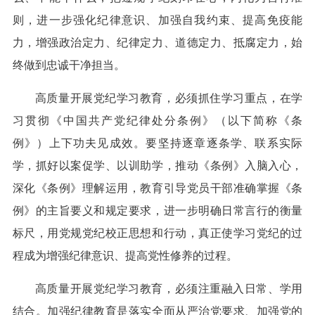
则，进一步强化纪律意识、加强自我约束、提高免疫能
力，增强政治定力、纪律定力、道德定力、抵腐定力，始
终做到忠诚干净担当。
高质量开展党纪学习教育，必须抓住学习重点，在学
习贯彻《中国共产党纪律处分条例》（以下简称《条
例》）上下功夫见成效。要坚持逐章逐条学、联系实际
学，抓好以案促学、以训助学，推动《条例》入脑入心，
深化《条例》理解运用，教育引导党员干部准确掌握《条
例》的主旨要义和规定要求，进一步明确日常言行的衡量
标尺，用党规党纪校正思想和行动，真正使学习党纪的过
程成为增强纪律意识、提高党性修养的过程。
高质量开展党纪学习教育，必须注重融入日常、学用
结合。加强纪律教育是落实全面从严治党要求、加强党的