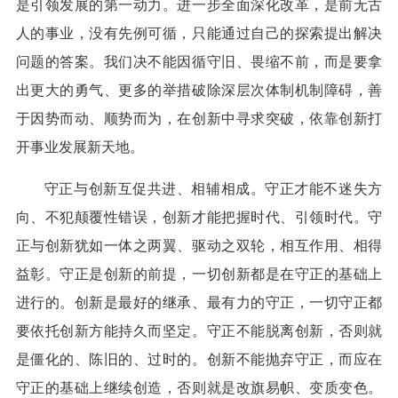
是引领发展的第一动力。进一步全面深化改革，是前无古
人的事业，没有先例可循，只能通过自己的探索提出解决
问题的答案。我们决不能因循守旧、畏缩不前，而是要拿
出更大的勇气、更多的举措破除深层次体制机制障碍，善
于因势而动、顺势而为，在创新中寻求突破，依靠创新打
开事业发展新天地。
守正与创新互促共进、相辅相成。守正才能不迷失方
向、不犯颠覆性错误，创新才能把握时代、引领时代。守
正与创新犹如一体之两翼、驱动之双轮，相互作用、相得
益彰。守正是创新的前提，一切创新都是在守正的基础上
进行的。创新是最好的继承、最有力的守正，一切守正都
要依托创新方能持久而坚定。守正不能脱离创新，否则就
是僵化的、陈旧的、过时的。创新不能抛弃守正，而应在
守正的基础上继续创造，否则就是改旗易帜、变质变色。