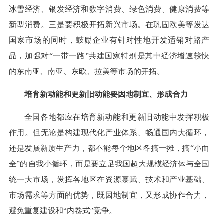
冰雪经济、银发经济和数字消费、绿色消费、健康消费等
新型消费。三是要积极开拓新兴市场。在巩固欧美等发达
国家市场的同时，鼓励企业有针对性地开发适销对路产
品，加强对“一带一路”共建国家特别是其中经济增速较快
的东南亚、南亚、东欧、拉美等市场的开拓。
培育新动能和更新旧动能要因地制宜、形成合力
全国各地都应在培育新动能和更新旧动能中发挥积极
作用。但无论是构建现代化产业体系、畅通国内大循环，
还是发展新质生产力，都不能每个地区各搞一摊，搞“小而
全”的自我小循环，而是要立足我国超大规模经济体与全国
统一大市场，发挥各地区在资源禀赋、技术和产业基础、
市场需求等方面的优势，既因地制宜，又形成协作合力，
避免重复建设和“内卷式”竞争。