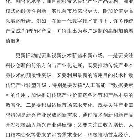
化、融合化水平，而且能够带来传统产业产品架构、商业
模式的颠覆性创新，实现向市场需求更大、附加价值更高
领域的升级。例如，在新一代数字技术支持下，许多传统
产品成为智能化产品，并衍生出为客户定制的高附加值增
值服务。
更新旧动能要重视新技术新需求新市场。一是要关注
科技创新的前沿方向与产业化进展。既要推动传统产业本
身技术的颠覆性突破，又要利用最新的通用目的技术推动
传统产业转型升级，特别是要发挥“人工智能+”“数据要素
×”的作用，加快推进传统产业价值链各环节和产品本身的
数智化。二是要积极适应市场需求变化。既要关注产业需
求特别是新兴产业形成的新需求，通过技术创新和新产品
开发积极融入新兴产业供应链；又要关注由收入增长、人
口结构变化等带来的消费需求变化，积极推动首发经济、