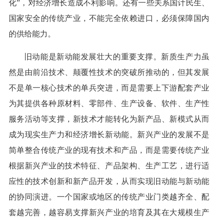
化”，对经济增长造成不利影响。还有一些关系国计民生、
国家安全的传统产业，不能完全依赖进口，必须保障国内
的供给能力。
旧动能是新动能发展壮大的重要支撑。新质生产力虽
然是由前沿技术、颠覆性技术的突破所推动的，但其发展
不是单一核心技术的单兵突进，而是需要上下游配套产业
为其提供各种原材料、零部件、生产设备、软件、生产性
服务活动等支撑，新技术才能转化为新产品、新模式从而
成为现实生产力和经济增长新动能。新兴产业的发展不是
简单整合传统产业的现有技术和产品，而是需要传统产业
根据新兴产业的技术特征、产品架构、生产工艺，进行适
应性的技术创新和新产品开发，从而实现旧动能与新动能
的协同演进。一个国家或地区的传统产业门类越齐全、配
套越完善，越容易支撑新兴产业的培育及其在大规模生产