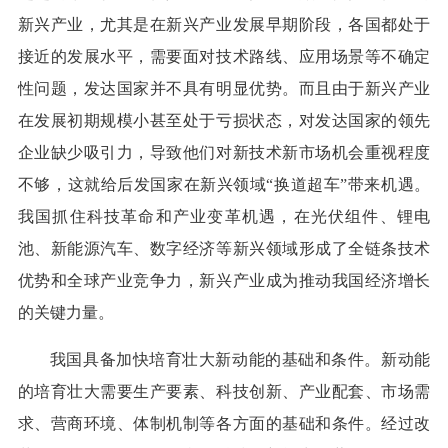
新兴产业，尤其是在新兴产业发展早期阶段，各国都处于
接近的发展水平，需要面对技术路线、应用场景等不确定
性问题，发达国家并不具有明显优势。而且由于新兴产业
在发展初期规模小甚至处于亏损状态，对发达国家的领先
企业缺少吸引力，导致他们对新技术新市场机会重视程度
不够，这就给后发国家在新兴领域“换道超车”带来机遇。
我国抓住科技革命和产业变革机遇，在光伏组件、锂电
池、新能源汽车、数字经济等新兴领域形成了全链条技术
优势和全球产业竞争力，新兴产业成为推动我国经济增长
的关键力量。
我国具备加快培育壮大新动能的基础和条件。新动能
的培育壮大需要生产要素、科技创新、产业配套、市场需
求、营商环境、体制机制等各方面的基础和条件。经过改