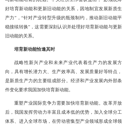
好培育新动能和更新旧动能的关系，因地制宜发展新质生
产力”，“针对产业转型升级的瓶颈制约，推动新旧动能平
稳接续转换”，这需要深刻认识并处理好培育新动能与更新
旧动能的关系。
培育新动能恰逢其时
战略性新兴产业和未来产业代表着生产力的发展方
向，具有增长潜力大、生产效率高、发展质量好等特点，
是新质生产力的主要组成部分。经济和产业发展内外部条
件变化要求我国加快培育新动能。
重塑产业国际竞争力需要加快培育新动能。改革开放
后，我国发挥劳动力丰富且成本低的优势，加入全球分工
体系、进入全球市场，在劳动密集型产业领域形成全球领