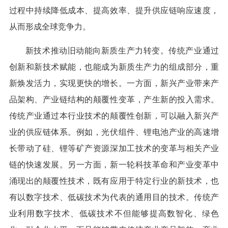
过程中持续降低成本、提高效率、提升供应链响应速度，
从而形成全球竞争力。
新技术推动旧动能向新质生产力转变。传统产业通过
创新和新技术赋能，也能成为新质生产力的组成部分，重
新焕发活力，实现更快的增长。一方面，新兴产业带来产
品架构、产业链结构的颠覆性变革，产生新的投入需求。
传统产业通过本行业技术的颠覆性创新，可以融入新兴产
业的供应链体系。例如，光伏组件、锂电池产业的高速增
长带动了硅、锂等矿产资源深加工技术的变革与相关产业
链的快速发展。另一方面，新一轮科技革命和产业变革中
涌现出的颠覆性技术，既有应用于特定行业的新技术，也
有以数字技术、低碳技术为代表的通用目的技术。传统产
业利用数字技术、低碳技术不但能够提高数智化、绿色