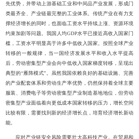
先优势，并带动上游基础工业和中间品产业发展，形成门
类最齐全、产业链最完整的工业体系。传统产业在有力支
撑经济增长的同时，也面临工资水平持续上涨、资源环境
约束加剧等问题。我国人均GDP水平已接近高收入国家门
槛，工资水平明显高于许多中低收入国家。按照全球产业
转移的一般规律，当一国经济发展水平和收入水平提高
后，劳动密集型产业会向中低收入国家梯度转移，呈现出
典型的“雁阵模式”。虽然我国依赖良好的基础设施、完善
的产业配套体系和劳动生产率优势，仍然保持着全球主要
服装、消费电子等劳动密集型产业制造基地地位，但劳动
密集型产业面临着向更低成本国家转移的压力，增长空间
比较有限，需要找到新的经济增长点，培育经济增长新动
能。
应对产业链安全风险需要壮大高科技产业。在贸易和