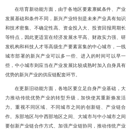
在培育新动能方面，由于各地区要素禀赋条件、产业
发展基础和条件不同，新兴产业特别是未来产业具有知识
和技术密集、不确定性高、资金投入大、投资回报周期长
等特点，因此更适宜在经济发展水平高、财政实力强、研
发机构和科技人才等高级生产要素富集的中心城市，一线
城市部署的新兴产业可以多一些、进入的时间可以早一
些，中小城市则应当在产业发展比较成熟时加入自身具有
优势的新兴产业的供应链配套环节。
在更新旧动能方面，各地区要立足自身产业基础，大
力推动传统优势产业的转型升级，加快使其重新焕发活
力。重视不同区域、不同城市之间的创新链、产业链合
作。东部地区与中西部地区之间、大城市与中小城市之间
要创新产业链合作方式、加强产业链协同，推动传统产业