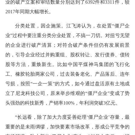
业的破产立案和审结数量分别达到了6392件和3311件，较
2017年同期大幅增长。
分类处置，因企施策。江飞涛认为，在处置“僵尸企
业”过程中要注重分类分业处置，不搞一刀切。对扭亏无望
的企业进行破产清算；对符合破产条件但仍有发展前景
的，引导企业经过并购重组、股权转让、发行债券、债转
股等方法，重焕新生。比如中国平煤神马集团的飞行化
工、橡胶轮胎两家公司，过去装备老化、产品落后、连年
亏损，按照“一企一策”的方式，如今通过盘活原有土地成
立了尼龙科技公司，原来举步维艰的“僵尸企业”变成了势
头强劲的科技新秀，产销率100%，年利润突破3亿元。
“长远看，除了加大力度妥善处理‘僵尸企业’存量，最
重要的是未雨绸缪，加快要素市场改革，形成公平竞争的