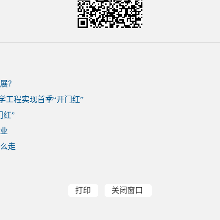
展？
化学工程实现首季“开门红”
门红”
业
么走
打印
关闭窗口