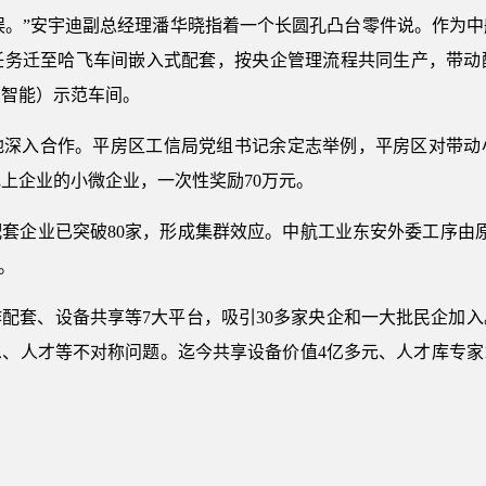
作失误。”安宇迪副总经理潘华晓指着一个长圆孔凸台零件说。作为
任务迁至哈飞车间嵌入式配套，按央企管理流程共同生产，带动
（智能）示范车间。
地深入合作。平房区工信局党组书记余定志举例，平房区对带动
上企业的小微企业，一次性奖励70万元。
企业已突破80家，形成集群效应。中航工业东安外委工序由原来3
。
配套、设备共享等7大平台，吸引30多家央企和一大批民企加
、人才等不对称问题。迄今共享设备价值4亿多元、人才库专家1