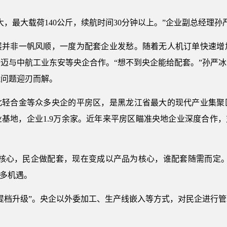
，最大载荷140公斤，续航时间30分钟以上。”企业副总经理孙
展并非一帆风顺，一度为配套企业发愁。随着无人机订单快速增
迈与中航工业东安等央企合作。“想不到央企能给配套。”孙严冰说
能问题迎刃而解。
北轻合金等众多央企的平房区，是黑龙江省最大的现代产业集聚
业基地，企业1.9万余家。近年来平房区瞄准央地企业深度合作，
为核心，民企做配套，现在变成以产品为核心，谁配套随需而定。
更多机遇。
提档升级”。央企以外委加工、生产线嵌入等方式，对民企进行