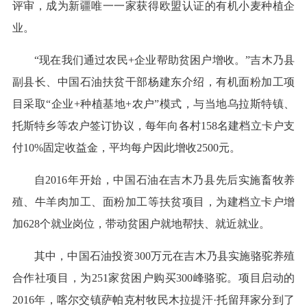
评审，成为新疆唯一一家获得欧盟认证的有机小麦种植企
业。
“现在我们通过农民+企业帮助贫困户增收。”吉木乃县
副县长、中国石油扶贫干部杨建东介绍，有机面粉加工项
目采取“企业+种植基地+农户”模式，与当地乌拉斯特镇、
托斯特乡等农户签订协议，每年向各村158名建档立卡户支
付10%固定收益金，平均每户因此增收2500元。
自2016年开始，中国石油在吉木乃县先后实施畜牧养
殖、牛羊肉加工、面粉加工等扶贫项目，为建档立卡户增
加628个就业岗位，带动贫困户就地帮扶、就近就业。
其中，中国石油投资300万元在吉木乃县实施骆驼养殖
合作社项目，为251家贫困户购买300峰骆驼。项目启动的
2016年，喀尔交镇萨帕克村牧民木拉提汗·托留拜家分到了