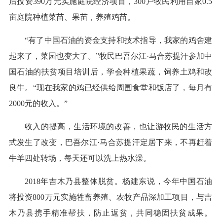
后投资390万元实施庭院经济项目，300户牧民利用自家0.5
亩庭院种植菜苗、果苗，养殖鸡苗。
“有了中国石油的资金支持和技术指导，我家的鸡舍建
起来了，菜园也变大了。”牧民巴吾尔江·马合苏提汗参加中
国石油的扶贫项目培训后，学会种植果蔬，饲养土鸡和改
良牛。“现在我家的鸡已经供给周围食堂和饭店了，每月有
2000元的收入。”
收入的提高，生活环境的改善，也让游牧民的生活方
式发生了改变，巴吾尔江·马合苏提汗定居下来，不再赶着
牛羊四处转场，每天还可以洗上热水澡。
2018年吉木乃县整体脱贫。杨建东说，今年中国石油
将投资800万元实施牲畜养殖、农牧产品深加工项目，与吉
木乃县携手精准帮扶，防止返贫，共同稳固扶贫成果。