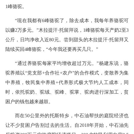
1峰骆驼。
“现在我都有6峰骆驼了，除去成本，我每年养骆驼可
以赚2万多元。”木拉提汗·托留拜说，1峰骆驼每天产奶2至3
公斤，日均净收入近80元。尝到甜头的木拉提汗·托留拜又
陆续买回4峰骆驼，“今年我还要再买几只。”
“通过养骆驼每家平均增收超过万元。”杨建东说，骆
驼养殖以“党支部+合作社+农户”的合作模式，变散养为集
中养殖，牧民集中养殖+代养形式极大节约人工成本，同
时，依托驼奶、驼绒、驼峰、驼掌、驼肉进行深加工，贫
困户的钱包越来越鼓。
而在50公里外的托斯特乡，中石油帮扶的庭院经济也
让不少贫困户告别过去的生活。自2018年开始，中石油先