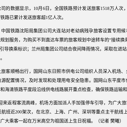
的数据显示，10月6日，全国铁路预计发送旅客1518万人次，加
铁路已累计发送旅客超1亿人次。
，中国铁路沈阳局集团公司大连站对老幼病残孕旅客设置专用候
规划服务，为购买不到直达车票的旅客规划中途转车的“接续换
善引导换乘标识；兰州局集团公司结合夜间降雨情况，采取在进
导。
让旅客顺畅出行，国网山东日照市供电公司组织人员深入机场、
电源配置情况，及时发现和处理用电安全隐患。国网山东平度市供
站和海清铁路平度段沿线供电线路展开重点检查，确保铁路运输
日迎来返程客流高峰，机场方面加派人手加强停车引导，为广大旅
航班近200架次，在北京、上海、广州、深圳等重点主干航线上
广大乘客一起在万米高空为祖国送上生日祝福。（记者 樊曦）