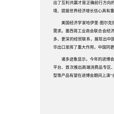
出了互利共赢才是正确前行方向
境、提振世界经济增长信心具有
美国经济学家哈伊里·图尔克
需求。墨西哥工业商会联合会经济
多、更深的经贸联系，展现出中
华出口发挥了重大作用，中国同
诸多迹象显示，今年的进博会
平台、首次推出高端消费品专区
型等产品有望在进博会期间上演“全