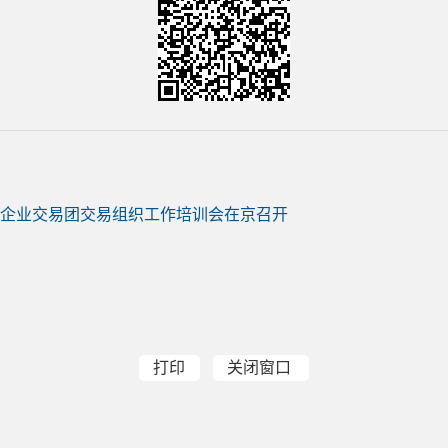
企业交易团交易组织工作培训会在京召开
打印
关闭窗口