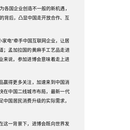
：为各国企业创造不一般的新机遇，
”的背后，凸显中国走开放合作、互
小家电”牵手中国互联网企业，让居
道；孟加拉国的黄麻手工艺品走进
业来说，参加进博会意味着走上进
品赢得更多关注，加速来到中国消
快在中国二线城市布局，最新一代
足中国居民消费升级的实际需求，
在这一背景下，进博会既向世界发