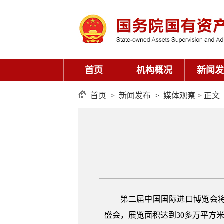
首页
机构概况
新闻发
首页
>
新闻发布
>
媒体观察
> 正文
第二届中国国际进口博览会将
盛会，展览面积达到30多万平方