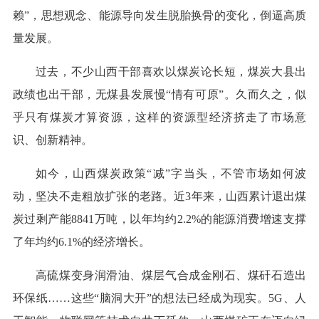
赖”，思想观念、能源导向发生脱胎换骨的变化，倒逼高质
量发展。
过去，不少山西干部喜欢以煤炭论长短，煤炭大县出
政绩也出干部，无煤县发展慢“情有可原”。久而久之，似
乎只有煤炭才算资源，这样的资源型经济挤走了市场意
识、创新精神。
如今，山西煤炭政策“减”字当头，不管市场如何波
动，坚决不走粗放扩张的老路。近3年来，山西累计退出煤
炭过剩产能8841万吨，以年均约2.2%的能源消费增速支撑
了年均约6.1%的经济增长。
高硫煤变身润滑油、煤层气合成金刚石、煤矸石造出
环保纸……这些“脑洞大开”的想法已经成为现实。5G、人