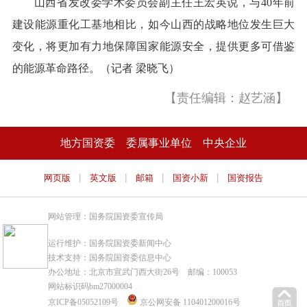
山西省发改委学术委员会副主任王宏英说，与40年前
建设能源重化工基地相比，如今山西的战略地位发生巨大
变化，将更加有力地保障国家能源安全，提供更多可借鉴
的能源革命路径。（记者 梁晓飞）
【责任编辑：赵艺涵】
地方国资委
委属事业单位
中央企业
|
|
|
|
网页版
英文版
邮箱
国资小新
国资报告
网站管理：国务院国资委宣传局
运行维护：国务院国资委新闻中心
技术支持：国务院国资委信息中心
办公地址：北京市宣武门西大街26号 邮编：100053
网站标识码bm27000004
京ICP备05052109号
京公网安备 110401200016号