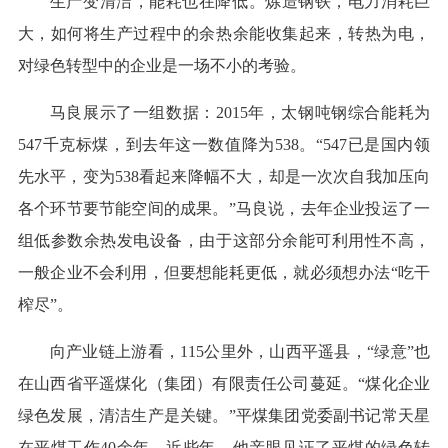
生产变清洁，能耗也在降低。炼造钢铁，电力消耗巨
大，如何将生产过程中的余热余能收集起来，转热为电，
对绿色转型中的企业是一场不小的考验。
马良展示了一组数据：2015年，太钢吨钢综合能耗为
547千克标煤，到去年这一数值降为538。“547已是国内领
先水平，变为538看起来降幅不大，却是一次次自我加压向
各个环节要节能空间的成果。”马良说，去年企业投运了一
组低参数余热发电设备，由于这部分余能可利用性不高，
一般企业不会利用，但要想能耗更低，就必须想办法“吃干
榨尽”。
向产业链上游看，115公里外，山西平遥县，“绿意”也
在山西省平遥煤化（集团）有限责任公司蔓延。“煤化企业
绿色发展，清洁生产是关键。”平煤集团党委副书记常天星
在平煤工作40余年，近些年，他亲眼见证了平煤的绿色转