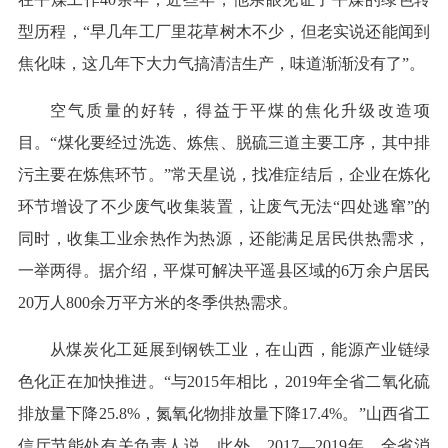
型历程，“早几年工厂里花草树木不少，但老实说还能闻到
焦化味，这几年下大力气搞清洁生产，味道渐渐没有了”。
空气质量的好转，得益于平煤的焦化升级改造项
目。“煤化要经过洗选、炼焦、脱硫三道主要工序，其中排
污主要在炼焦环节。”常天星说，找准症结后，企业在炼化
环节增设了不少废气收集装置，让废气无法“四处逃窜”的
同时，收集工业余热作为热源，还能满足居民供热需求，
一举两得。据介绍，平煤可解决平遥县区域的6万余户居民
20万人800余万平方米的冬季供热需求。
从煤炭化工延展到钢铁工业，在山西，能源产业链绿
色化正在加快推进。“与2015年相比，2019年全省二氧化硫
排放量下降25.8%，氮氧化物排放量下降17.4%。”山西省工
信厅节能处有关负责人说。此外，2017—2019年，全省消