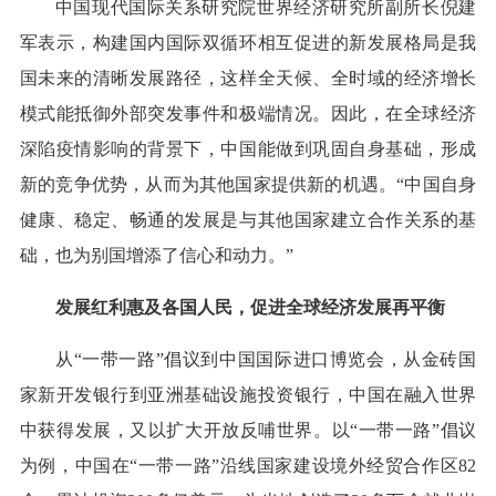
中国现代国际关系研究院世界经济研究所副所长倪建
军表示，构建国内国际双循环相互促进的新发展格局是我
国未来的清晰发展路径，这样全天候、全时域的经济增长
模式能抵御外部突发事件和极端情况。因此，在全球经济
深陷疫情影响的背景下，中国能做到巩固自身基础，形成
新的竞争优势，从而为其他国家提供新的机遇。“中国自身
健康、稳定、畅通的发展是与其他国家建立合作关系的基
础，也为别国增添了信心和动力。”
发展红利惠及各国人民，促进全球经济发展再平衡
从“一带一路”倡议到中国国际进口博览会，从金砖国
家新开发银行到亚洲基础设施投资银行，中国在融入世界
中获得发展，又以扩大开放反哺世界。以“一带一路”倡议
为例，中国在“一带一路”沿线国家建设境外经贸合作区82