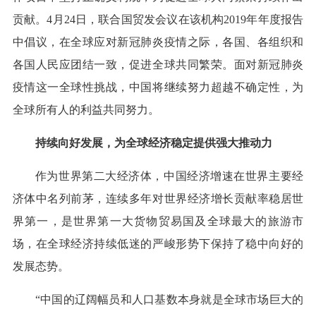
贡献。4月24日，联合国贸发会议在该机构2019年年度报告
中倡议，在全球应对新冠肺炎疫情之际，各国、各组织和
各国人民应团结一致，促进全球共同繁荣。面对新冠肺炎
疫情这一全球性挑战，中国将继续努力超越不确定性，为
全球所有人的利益共同努力。
持续向好发展，为全球经济稳定提供强大推动力
作为世界第二大经济体，中国经济增速在世界主要经
济体中名列前茅，连续多年对世界经济增长贡献率稳居世
界第一，是世界第一大货物贸易国及全球最大的旅游市
场，在全球经济持续低迷的严峻形势下保持了稳中向好的
发展态势。
“中国的辽阔幅员和人口基数本身就是全球市场巨大的