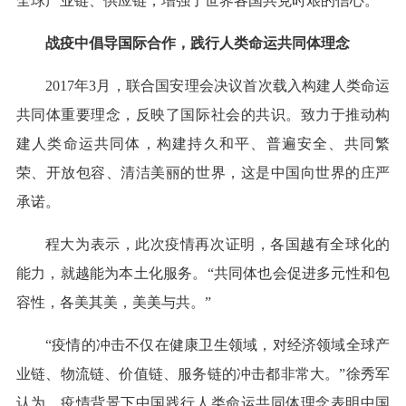
全球产业链、供应链，增强了世界各国共克时艰的信心。
战疫中倡导国际合作，践行人类命运共同体理念
2017年3月，联合国安理会决议首次载入构建人类命运
共同体重要理念，反映了国际社会的共识。致力于推动构
建人类命运共同体，构建持久和平、普遍安全、共同繁
荣、开放包容、清洁美丽的世界，这是中国向世界的庄严
承诺。
程大为表示，此次疫情再次证明，各国越有全球化的
能力，就越能为本土化服务。“共同体也会促进多元性和包
容性，各美其美，美美与共。”
“疫情的冲击不仅在健康卫生领域，对经济领域全球产
业链、物流链、价值链、服务链的冲击都非常大。”徐秀军
认为，疫情背景下中国践行人类命运共同体理念表明中国