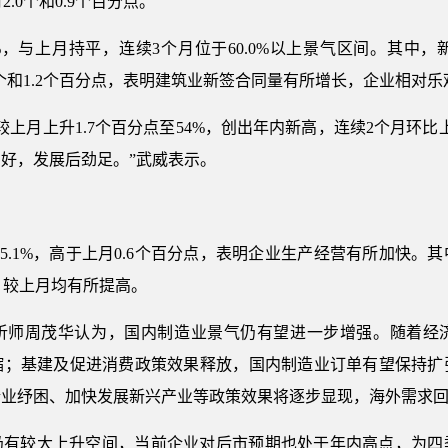
2.0个和0.9个百分点。
2%，与上月持平，连续3个月位于60.0%以上景气区间。其中
月0.5个和1.2个百分点，表明建筑业新签合同量有所增长，企业相对乐
较上月上升1.7个百分点至54%，创出年内新高，连续2个月环
好，发展后劲足。”武威表示。
55.1%，高于上月0.6个百分点，表明企业生产经营有所加快
9%，较上月均有所提高。
析师周茂华认为，国内制造业景气仍有望进一步增强。随着经
缩；基建及促进消费政策效果释放，国内制造业订单有望保持扩
企业纾困、加快发展新兴产业等政策效果将逐步显现，海外需求
仍有较大上升空间，当前企业对后市预期也处于年内高点，为四