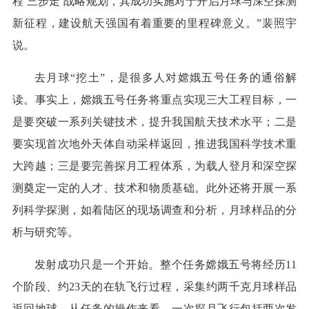
程‘三步走’战略规划，其成功实施对于开启月球与深空探测
新征程，建设航天强国有着重要的里程碑意义。”裴照宇
说。
去月球“挖土”，是很多人对嫦娥五号任务的通俗解
读。事实上，嫦娥五号任务将重点实现三大工程目标，一
是要突破一系列关键技术，提升我国航天技术水平；二是
要实现首次地外天体自动采样返回，推进我国科学技术重
大跨越；三是要完善探月工程体系，为载人登月和深空探
测奠定一定的人才、技术和物质基础。此外还将开展一系
列科学探测，如着陆区的现场调查和分析，月球样品的分
析与研究等。
发射成功只是一个开始。整个任务嫦娥五号将经历11
个阶段、约23天的在轨飞行过程，采集约两千克月球样品
返回地球。从任务的操作来看，一次探月飞行包括两次发