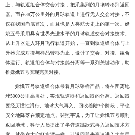
上，与轨返组合体交会对接，把采集到的月壤转移到返回
器。而在38万公里外的月球轨道上进行无人交会对接，不
仅在我国尚属首次，而且也是人类航天史上的第一次。嫦
娥五号采用具有世界先进水平的月球轨道交会对接技术。
从上升器进入环月飞行轨道开始，一直到轨返组合体与上
升器完成对接与样品转移为止，设计了交会、对接、组合
体运行、轨返组合体与对接舱分离等一系列关键动作，助
推嫦娥五号实现完美对接。
嫦娥五号轨返组合体带着月球采样产品，将在距离地
球5000公里高度处，实现轨道器和返回器的分离。返回器
要经历惯性滑行、地球大气再入、回收着陆3个阶段，平稳
安全地降落在预定地点。裴照宇说，为了让嫦娥五号顺利
返回地球，科研人员提出了半弹道跳跃式再入返回技术方
案，就像在太空打水漂一样，让返回器先高速进入大气层