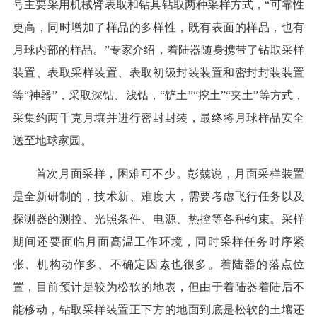
号主要采用机械臂表取和钻具钻取两种采样方式，“可靠性
更高，同时增加了样品的多样性，既有表面的样品，也有
月球内部的样品。”专家介绍，着陆器随身携带了钻取采样
装置、表取采样装置、表取初级封装装置和密封封装装置
等“神器”，采取深钻、浅钻，“铲土”“挖土”“夹土”等方式，
采集约两千克月壤并进行密封封装，最终将月球样品安全
送至地球家园。
首次月面采样，困难可不少。彭兢说，月面采样装置
是全新研制的，技术新、难度大，需要考虑飞行任务以及
探测器的测控、光照条件、电源、热控等各种约束。采样
期间还要面临月面高温工作环境，同时采样任务时序紧
张、机构动作多、不确定因素也很多。着陆器的落点位
置，目前预计是较为松软的地表，但由于着陆器着陆后不
能移动，钻取采样装置正下方的地面到底是松软的土壤还