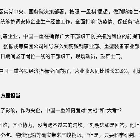
落实党中央、国务院决策部署，按照‘一盘棋’思想，做到防疫生产
统筹协调安排企业生产经营工作，全面打响“防疫情、保任务”攻
制造企业，中国一重在确保广大干部职工防护措施到位的前提
忠、张振戎等集团公司领导深入到铸锻钢事业部、重型装备事业
节日期间坚守岗位一线的干部职工，现场动员，鼓舞士气。
中国一重各项经济指标全面向好，营业收入同比增长23.9%，利
刻方显担当
了影响，作为央企，中国一重如何面对“大战”和“大考”？
困难；齐心协力，没有跨不过去的沟坎。”刘明忠如是回答。他
协外包、物资运输等确实带来严峻挑战，“但是，只要科学研判、