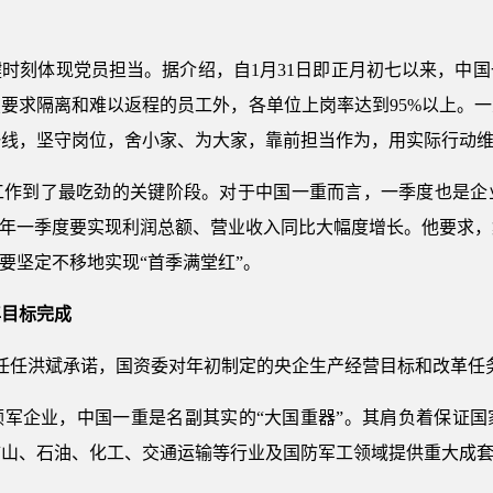
时刻体现党员担当。据介绍，自1月31日即正月初七以来，中
要求隔离和难以返程的员工外，各单位上岗率达到95%以上。
一线，坚守岗位，舍小家、为大家，靠前担当作为，用实际行动
工作到了最吃劲的关键阶段。对于中国一重而言，一季度也是企
今年一季度要实现利润总额、营业收入同比大幅度增长。他要求
要坚定不移地实现“首季满堂红”。
年目标完成
主任任洪斌承诺，国资委对年初制定的央企生产经营目标和改革任
领军企业，中国一重是名副其实的“大国重器”。其肩负着保证国
矿山、石油、化工、交通运输等行业及国防军工领域提供重大成