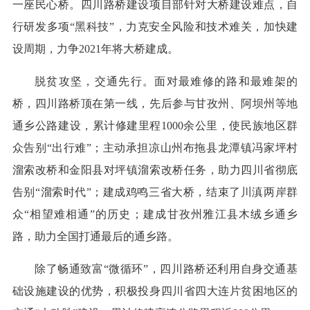
一座民心桥。四川路桥建设项目部针对大桥建设难点，自
行研发多项“黑科技”，力克安全风险和技术难关，加快建
设周期，力争2021年将大桥建成。
脱贫攻坚，交通先行。面对最难修的路和最难架的
桥，四川路桥顶在第一线，先后参与甘孜州、阿坝州等地
通乡公路建设，累计修建里程1000余公里，使民族地区群
众告别“出行难”；主动承担凉山州布拖县龙潭镇冯家坪村
溜索改桥和金阳县对坪镇溜索改桥任务，助力四川省彻底
告别“溜索时代”；建成鸡鸣三省大桥，结束了川滇两岸群
众“相望难相通”的历史；建成甘孜州雅江县木绒乡通乡
路，助力全国打通最后的通乡路。
除了畅通致富“微循环”，四川路桥还利用自身交通基
础设施建设的优势，积极投身四川省四大连片贫困地区的