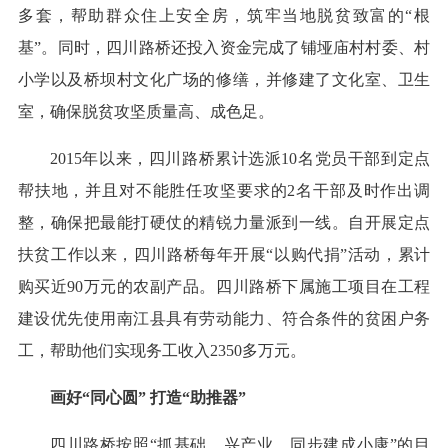
多套，帮助群众住上安全房，筑牢当地脱贫致富的“根
基”。同时，四川路桥还投入资金完成了铺垭庙村村委、村
小学以及桥坝村文化广场的修缮，并修建了文化室、卫生
室，确保脱贫攻坚质量高、成色足。
2015年以来，四川路桥累计选派10名党员干部到定点
帮扶地，并且对不能胜任攻坚要求的2名干部及时作出调
整，确保把最能打硬仗的精锐力量派到一线。自开展定点
扶贫工作以来，四川路桥每年开展“以购代捐”活动，累计
购买近90万元的农副产品。四川路桥下属施工项目在工程
建设优先使用南江县具有劳动能力、符合条件的贫困户务
工，帮助他们实现务工收入2350多万元。
画好“同心圆” 打造“助推器”
四川路桥按照“抓基础、兴产业、同步建成小康”的目