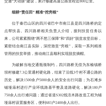
交通“大动脉”建设，累计修建高速公路里程近800公里。
细耕“责任田” 精准“挖穷根”
位于秦巴山区的四川省巴中市南江县是四川路桥的定
点帮扶县。四川路桥相关负责人介绍，接到扶贫任务以
来，公司紧紧围绕“两不愁三保障”和“四好”脱贫攻坚目标，
紧密结合南江县实际，深挖致贫“穷根”，采取一系列精准
管用的扶贫举措，推动南江县顺利实现脱贫摘帽。
为破解当地交通瓶颈制约，四川路桥无偿为东榆镇桥
坝村修建7.3公里通村硬化路，结束了沿线3个村不通公路的
历史，解决1500余户5000余人的安全出行问题；为石滩乡
铺垭庙村进行产业环线路基平整及道路硬化，解决180户
750余人出行难问题；通过省道S302线涪木路改造工程为铺
垭庙村设置服务区，便利683户2400余人出行。