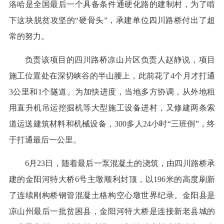
洛哈是全国最后一个具备条件通硬化路的建制村，为了啃
下这块脱贫攻坚的“硬骨头”，承建单位四川路桥付出了超
常的努力。
负责该项目的四川路桥凉山片区负责人赵静说，项目
施工位置处在深切峡谷的半山腰上，此前花了4个月才打通
3公里和1个隧道。为加快进度，当地多方协调，从外地租
用直升机吊运挖掘机等大型施工设备进村，又修建两条索
道运送建筑材料和机械设备，300多人24小时“三班倒”，终
于打通最后一公里。
6月23日，随着最后一泵混凝土的浇筑，由四川路桥承
建的金阳河特大桥6号主墩顺利封顶，以196米的高度刷新
了连续刚构桥钢管混凝土格构空心墩世界纪录。金阳县是
凉山州最后一批贫困县，金阳河特大桥是连接新老县城的