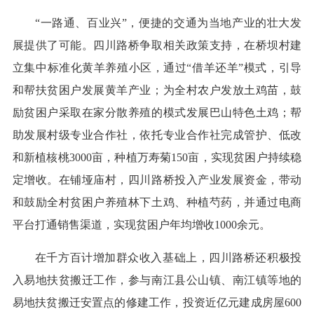
“一路通、百业兴”，便捷的交通为当地产业的壮大发
展提供了可能。四川路桥争取相关政策支持，在桥坝村建
立集中标准化黄羊养殖小区，通过“借羊还羊”模式，引导
和帮扶贫困户发展黄羊产业；为全村农户发放土鸡苗，鼓
励贫困户采取在家分散养殖的模式发展巴山特色土鸡；帮
助发展村级专业合作社，依托专业合作社完成管护、低改
和新植核桃3000亩，种植万寿菊150亩，实现贫困户持续稳
定增收。在铺垭庙村，四川路桥投入产业发展资金，带动
和鼓励全村贫困户养殖林下土鸡、种植芍药，并通过电商
平台打通销售渠道，实现贫困户年均增收1000余元。
在千方百计增加群众收入基础上，四川路桥还积极投
入易地扶贫搬迁工作，参与南江县公山镇、南江镇等地的
易地扶贫搬迁安置点的修建工作，投资近亿元建成房屋600