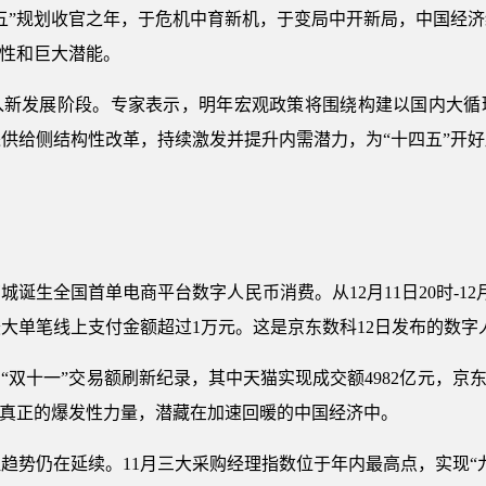
五”规划收官之年，于危机中育新机，于变局中开新局，中国经
韧性和巨大潜能。
迈入新发展阶段。专家表示，明年宏观政策将围绕构建以国内大
供给侧结构性改革，持续激发并提升内需潜力，为“十四五”开
东商城诞生全国首单电商平台数字人民币消费。从12月11日20时-12月
大单笔线上支付金额超过1万元。这是京东数科12日发布的数字
双十一”交易额刷新纪录，其中天猫实现成交额4982亿元，京东录
，真正的爆发性力量，潜藏在加速回暖的中国经济中。
趋势仍在延续。11月三大采购经理指数位于年内最高点，实现“九