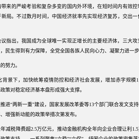
情带来的严峻考验和复杂多变的国内外环境，在短时间内有效控
开新局。不过数月时间，中国经济就率先实现经济复苏，交出一
局会议指出，我国成为全球唯一实现正增长的主要经济体，三大
破，民生得到有力保障，全党全国各族人民向心力、凝聚力进一
凡的努力。
化背景下，加快统筹疫情防控和经济社会发展，增加赤字规模1
冲政策对稳定经济基本盘形成强大支撑。
推进“两新一重”建设，国家发展改革委等13个部门联合发文支
态、增强新动能的政策举措次第发布。
年减税降费超2.5万亿元，推动金融机构全年向企业合理让利1.
政策支持……一系列聚焦“六稳”“六保”、纾困企业的政策密集