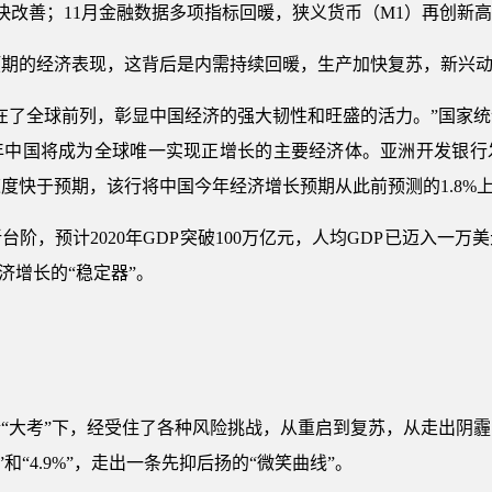
加快改善；11月金融数据多项指标回暖，狭义货币（M1）再创新
预期的经济表现，这背后是内需持续回暖，生产加快复苏，新兴
在了全球前列，彰显中国经济的强大韧性和旺盛的活力。”国家
0年中国将成为全球唯一实现正增长的主要经济体。亚洲开发银行发
快于预期，该行将中国今年经济增长预期从此前预测的1.8%上调
阶，预计2020年GDP突破100万亿元，人均GDP已迈入一
济增长的“稳定器”。
“大考”下，经受住了各种风险挑战，从重启到复苏，从走出阴
2%”和“4.9%”，走出一条先抑后扬的“微笑曲线”。