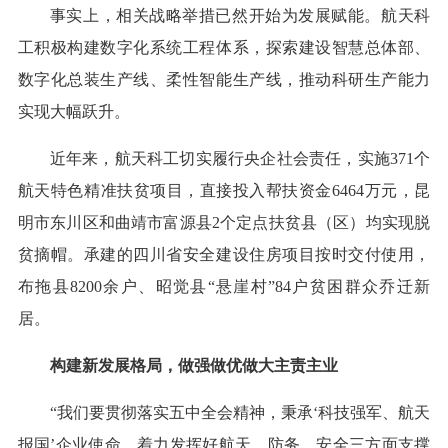
事实上，相关战略举措已然开始为发展赋能。航天科
工积极构建数字化系统工程体系，探索建设智慧总体部、
数字化总装生产线、柔性智能生产线，推动科研生产能力
实现大幅跃升。
近年来，航天科工切实履行央企社会责任，实施371个
航天特色精准扶贫项目，直接投入帮扶资金6464万元，昆
明市东川区和曲靖市富源县2个定点扶贫县（区）均实现脱
贫摘帽。承建的四川省安全建设住房项目按时交付使用，
布拖县8200余户、昭觉县“悬崖村”84户贫困群众乔迁新
居。
构建新发展格局，做强做优做大主责主业
“我们要贯彻落实五中全会精神，秉承‘科技强军、航天
报国’企业使命，着力发挥好航天、防务、安全三方面支撑