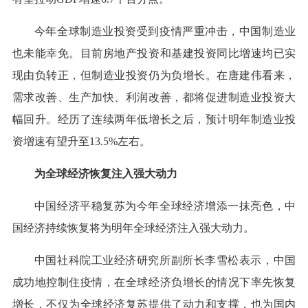
今年全球制造业投资受到疫情严重冲击，中国制造业
也未能幸免。目前房地产投资和基建投资同比增速均已实
现由负转正，但制造业投资仍为负增长。在唐建伟看来，
需求改善、生产加快、利润改善，都将促进制造业投资大
幅回升。经历了连续两年低增长之后，预计明年制造业投
资增速有望升至13.5%左右。
为全球经济恢复注入强大动力
中国经济平稳复苏为今年全球经济增添一抹亮色，中
国经济持续恢复将为明年全球经济注入强大动力。
中国社科院工业经济研究所副所长李雪松表示，中国
成功地控制住疫情，在全球经济负增长的情况下率先恢复
增长，不仅为全球经济复苏提供了动力和支撑，也为国内