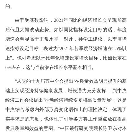
的。
由于受基数影响，2021年同比的经济增长会呈现前高
后低且大幅波动态势。如以同比指标设定目标的话，年度
增速会明显高于正常水平，对此，孙学工建议，以季度增
速指标设定目标，表述为“2021年各季度经济增速在5.5%以
上”。也可考虑以环比年化增速设定增长目标，比如设定在
6%左右，这与当前潜在增长水平基本相当。
“从党的十九届五中全会提出‘在质量效益明显提升的基
础上实现经济持续健康发展，增长潜力充分发挥’，到中央
经济工作会议提出‘推动经济持续恢复和高质量发展’，这是
中央综合考虑内外部形势变化后作出的理性决定，体现了
实事求是的态度，也体现了引导各方将工作重点放在提高
发展质量和效益的意图。”中国银行研究院院长陈卫东对本