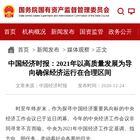
首页
机构概况
新闻发布
国资监管
政务公开
首页
>
新闻发布
>
媒体观察
> 正文
中国经济时报：2021年以高质量发展为导
向确保经济运行在合理区间
文章来源：中国经济时报 发布时间：2020-12-24
时至年终岁末，作为探寻中国经济重要风向标的中央
经济工作会议已于近日闭幕。今年的中央经济工作会议非
同寻常不言而喻。中央为2021年中国经济工作定基调、指
方向、明任务，牵动着社会各界的目光。