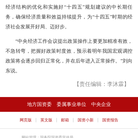
经济结构的优化和实施好“十四五”规划建议的中长期任
务，确保经济质量和效益持续提升，为“十四五”时期的经
济社会发展开好局、迈好步。
“中央经济工作会议提出政策操作上要更加精准有效，
不急转弯，把握好政策时度效，预示着明年我国宏观调控
政策将会逐步回归正常化，并在后年进入正常操作。”刘向
东说。
【责任编辑：李沐霖】
地方国资委
委属事业单位
中央企业
|
|
|
|
网页版
英文版
邮箱
国资小新
国资报告
网站管理：国务院国资委宣传局