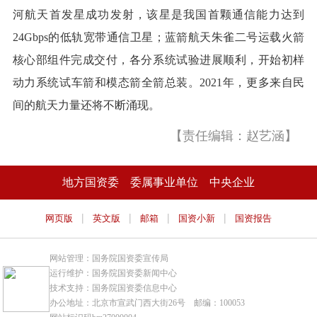
河航天首发星成功发射，该星是我国首颗通信能力达到
24Gbps的低轨宽带通信卫星；蓝箭航天朱雀二号运载火箭
核心部组件完成交付，各分系统试验进展顺利，开始初样
动力系统试车箭和模态箭全箭总装。2021年，更多来自民
间的航天力量还将不断涌现。
【责任编辑：赵艺涵】
地方国资委
委属事业单位
中央企业
|
|
|
|
网页版
英文版
邮箱
国资小新
国资报告
网站管理：国务院国资委宣传局
运行维护：国务院国资委新闻中心
技术支持：国务院国资委信息中心
办公地址：北京市宣武门西大街26号 邮编：100053