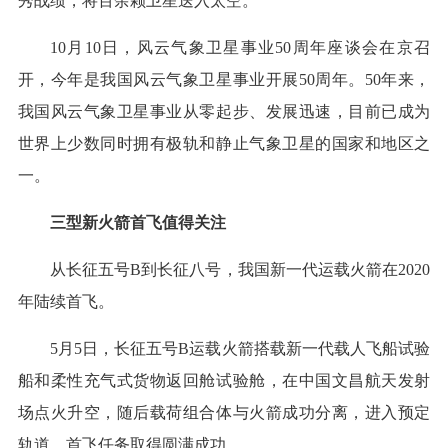
秀战绩，将百余颗卫星送入太空。
10月10日，风云气象卫星事业50周年座谈会在京召
开，今年是我国风云气象卫星事业开展50周年。50年来，
我国风云气象卫星事业从零起步、发展迅速，目前已成为
世界上少数同时拥有极轨和静止气象卫星的国家和地区之
一。
三型新火箭首飞值得关注
从长征五号B到长征八号，我国新一代运载火箭在2020
年陆续首飞。
5月5日，长征五号B运载火箭搭载新一代载人飞船试验
船和柔性充气式货物返回舱试验舱，在中国文昌航天发射
场点火升空，随后载荷组合体与火箭成功分离，进入预定
轨道，首飞任务取得圆满成功。