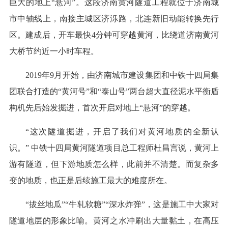
巨大的地上“悬河”。这段济南黄河隧道工程就位于济南城
市中轴线上，南接主城区济泺路，北连新旧动能转换先行
区。建成后，开车最快4分钟可穿越黄河，比绕道济南黄河
大桥节约近一小时车程。
2019年9月开始，由济南城市建设集团和中铁十四局集
团联合打造的“黄河号”和“泰山号”两台超大直径泥水平衡盾
构机先后始发掘进，首次开启对地上“悬河”的穿越。
“这次隧道掘进，开启了我们对黄河地质的全新认
识。” 中铁十四局黄河隧道项目总工程师杜昌言说，黄河上
游有隧道，但下游地质怎么样，此前并不清楚。而复杂多
变的地质，也正是后续施工最大的难度所在。
“拔丝地瓜”“牛轧软糖”“深水炸弹”，这是施工中大家对
隧道地层的形象比喻。黄河之水冲刷出大量黏土，在高压