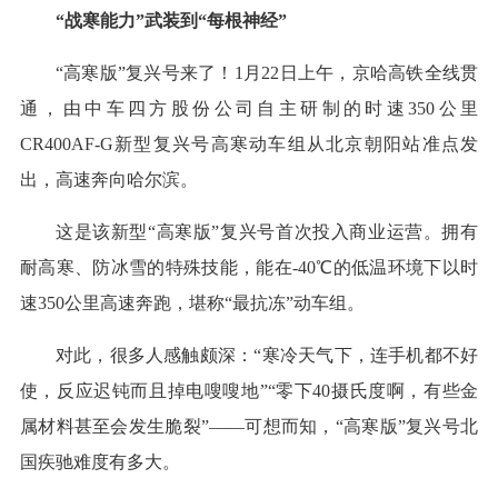
“战寒能力”武装到“每根神经”
“高寒版”复兴号来了！1月22日上午，京哈高铁全线贯
通，由中车四方股份公司自主研制的时速350公里
CR400AF-G新型复兴号高寒动车组从北京朝阳站准点发
出，高速奔向哈尔滨。
这是该新型“高寒版”复兴号首次投入商业运营。拥有
耐高寒、防冰雪的特殊技能，能在-40℃的低温环境下以时
速350公里高速奔跑，堪称“最抗冻”动车组。
对此，很多人感触颇深：“寒冷天气下，连手机都不好
使，反应迟钝而且掉电嗖嗖地”“零下40摄氏度啊，有些金
属材料甚至会发生脆裂”——可想而知，“高寒版”复兴号北
国疾驰难度有多大。