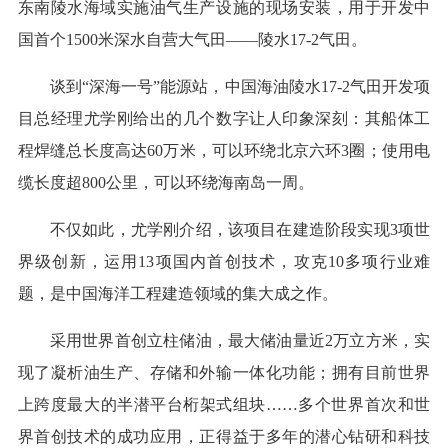
东南陵水海域实施油气生产设施的现场安装，用于开发中
国首个1500米深水自营大气田——陵水17-2气田。
谈到“深海一号”能源站，中国海油陵水17-2气田开发项
目总经理尤学刚给出的几个数字让人印象深刻：其船体工
程焊缝总长度高达60万米，可以环绕北京六环3圈；使用电
缆长度超800公里，可以环绕海南岛一周。
不仅如此，尤学刚介绍，该项目在建造阶段实现3项世
界级创新，运用13项国内首创技术，攻克10多项行业难
题，是中国海洋工程建造领域的集大成之作。
采用世界首创立柱储油，最大储油量近2万立方米，实
现了凝析油生产、存储和外输一体化功能；拥有目前世界
上跨度最大的半潜平台桁架式组块……多个世界首次和世
界首创技术的成功应用，正得益于多年的潜心钻研和科技