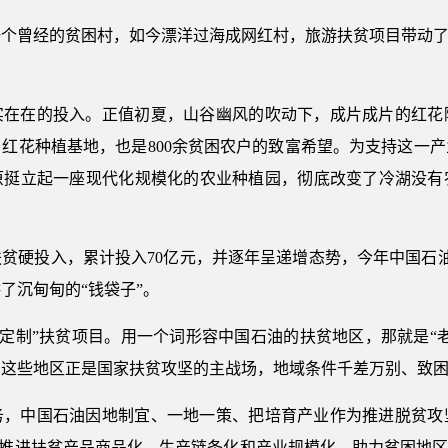
个曾经的贫困村，如今漂洋过海成网红村，旅游扶贫项目带动了
实在在的投入。正值初夏，山谷幽风的吹动下，成片成片的红花
红花种植基地，也是800余贫困农户的致富希望。为支持这一
高原挺立起一座现代化规模化的农业种植园，彻底改变了冷湖没
扶贫硬投入，累计投入70亿元，并逐年呈递增态势，今年中国石
了沉甸甸的“钱袋子”。
心定制”扶贫项目。用一个词形容中国石油的扶贫地区，那就是“
，这些地区正是国家扶贫攻坚的主战场，地域条件千差万别、致
务，中国石油因地制宜、一地一策、把培育产业作为推进脱贫攻
续推进扶贫产品商品化、生产链条化和产业规模化，助力贫困地区