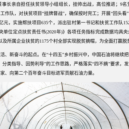
董事长亲自担任扶贫领导小组组长，挂帅出战，高位推进；9名党
工作队，对扶贫项目“挂牌督战”，确保按时完工；开展“回头看
亿元，实施帮扶项目635个，派出驻村第一书记和扶贫工作队15
央单位定点扶贫责任书(2020年)》各项任务指标完成数据均具
区以及所属企业扶贫的1175个村全部实现脱贫摘帽，为全面打赢
活、新奋斗的起点。在“十四五”乡村振兴中，中国石油将继续
、分类指导、因势利导”的工作思路，严格落实“四不摘”要求，
国家、向第二个百年奋斗目标进军贡献石油力量。