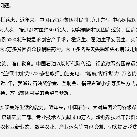
多问题。
拦路虎，近年来，中国石油为贫困村民“把脉开方”，中心医院
万人次，培训乡村医师500余人，切实预防村民因病返贫、因病
例5000米海拔急诊剖宫产手术，霍党生、霍油生平安诞生，
，为2万多贫困群众核销医药为，为10多名先天失聪和先心病患儿
扶贫，唯有教育。中国石油以切断代际传递，彻底改写贫困命运
“益师计划”为7700多名教师加油充电，“旭航”助学助力1万名
近3年，就通过石油奖学金、互助金、捐建希望小学等多种方式，
支持，放飞贫困村民的希望与梦想。
于实现美好生活的能力。近年来，中国石油加大对集团公司各级
，培训基层干部、专业技术人员超过10万人，增强帮扶地干部群
、农牧业新业态、数字农业、产业运营等内容培训，切实提高脱