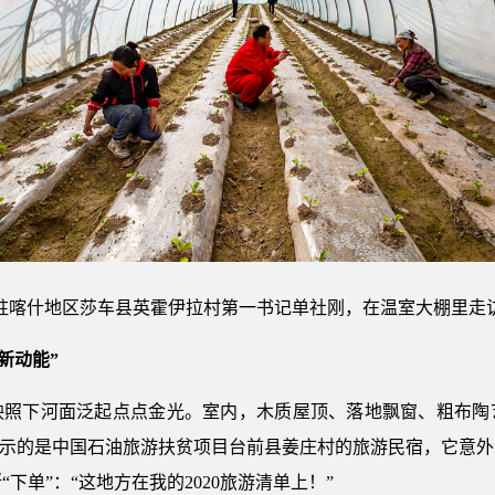
驻喀什地区莎车县英霍伊拉村第一书记单社刚，在温室大棚里走
新动能”
映照下河面泛起点点金光。室内，木质屋顶、落地飘窗、粗布陶
片，展示的是中国石油旅游扶贫项目台前县姜庄村的旅游民宿，它
忍不住果断“下单”：“这地方在我的2020旅游清单上！”