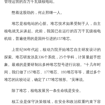
管理运营的百万千瓦级核电站。
憋着这股劲的，何止邢继一人。
堆芯是核电站的心脏。堆芯技术如果受制于人，自主
核电就无从谈起。此前，我国已在运行的百万千瓦级核电
机组，普遍使用的是国外引进的157堆芯。
上世纪90年代起，核动力院开始堆芯自主研发设计的
探索。堆芯研发涉及336个系统，25个学科，计算量超乎想
象。最难的是要研制出多种堆芯型号进行比较。“十几年时
间，我们做了157堆芯、177堆芯、193堆芯等等，通过多个
堆芯的比较论证，确定了177堆芯雏形。”吴琳说。
除了堆芯，核电发展另一条生命线是安全。
核工业是保守决策领域，在安全和政治双重约束下容