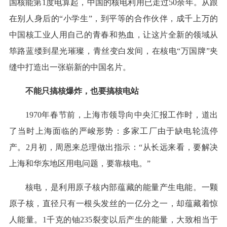
国核能第1度电算起，中国的核电利用已走过50余年。从跟
在别人身后的“小学生”，到平等的合作伙伴，成千上万的
中国核工业人用自己的青春和热血，让这片全新的领域从
筚路蓝缕到星光璀璨，青丝变白发间，在核电“万国牌”夹
缝中打造出一张崭新的中国名片。
不能只搞核爆炸，也要搞核电站
1970年春节前，上海市领导向中央汇报工作时，道出
了当时上海面临的严峻形势：多家工厂由于缺电轮流停
产。2月初，周恩来总理做出指示：“从长远来看，要解决
上海和华东地区用电问题，要靠核电。”
核电，是利用原子核内部蕴藏的能量产生电能。一颗
原子核，直径只有一根头发丝的一亿分之一，却蕴藏着惊
人能量。1千克的铀235裂变以后产生的能量，大致相当于