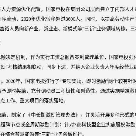
进人力资源优化配置。国家电投在集团公司层面建立了内部人才
序流动，2020年优化转移超过3600人。同时，以提高劳动生
富裕人员向新产业、新业态、新模式等“三新”业务领域转移，三年
破
总额决定机制，作为实行工资总额备案制管理单位，国家电投强化
双激励”考核结果相联动，同步下达，并纳入企业负责人年度经营业
。2020年，国家电投推行了“专项奖励、即时激励”两个较有针
作给予即时奖励，充分调动员工积极性和创造性。通过实施精准激
重点工作、重大项目的落实落地。
激励，制定了《中长期激励管理办法》，并灵活开展多种形式的
程碑节点或全周期激励计划；针对3家科技型企业实施股权激励
在综合智慧能源等“三新”业务领域推行。