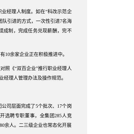
职业经理人制度。如在“科改示范企
团队引进的方式，一次性引进7名海
提成制，完成任务兑现薪酬，完不
有10余家企业正在积极推进中。
对照《“双百企业”推行职业经理人
职业经理人管理办法及操作规范。
公司层面完成了5个批次、17个岗
选聘专职董事，全集团285人竞
780余人。二三级企业也常态化开展