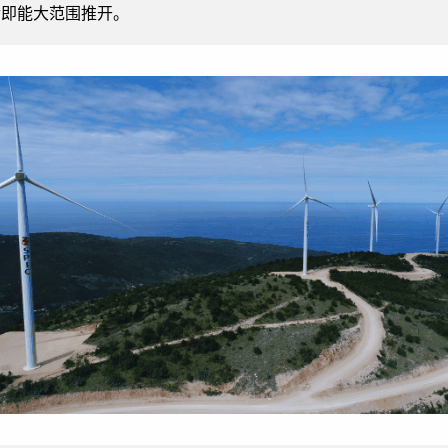
后即能大范围推开。