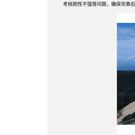
考核刚性不强等问题，确保完善