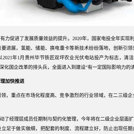
有力促进了发展质量效益的提升。2020年，国家电投全年实现利
重要进展，氢能、储能、换电重卡等新技术纷纷落地，创新引领
，以2021年1月贵州毕节铁匠双坪农业光伏电站投产为标志，清
为深化国企改革的排头兵，全面进入到建设“有一定国际影响力的
管理加快推进
引领，重点在市场化程度高、竞争激烈的行业领域，在二三级企
启动了经理层成员任期制与契约化管理，今年将在二级企业层面
投立足于做实做细，把配套的制度、流程建立好，防止出现任期