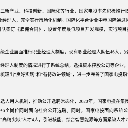
、三新产业、科技创新、国际化等行业，国家电投率先积极推行
业经理人，完全实行市场化机制。国际化平台企业中电国际通过
团队签订《雇佣合同》，设置年度最低项目开发规模，实行项目
三级企业层面推行职业经理人制度，现有职业经理人队伍46人，另
经理人制度的情况进行了系统总结，选择资本控股公司等企业，
梳理出“良好实践”和“有待改进领域”，进一步完善了国家电投
选人用人机制，推动公开选聘常态化，2020年，国家电投在集团
中6个岗位同时面向社会公开选聘。同时，国家电投面向系统公开
“高精尖缺”人才4人，引进核能、综合智慧能源等方面紧缺人才