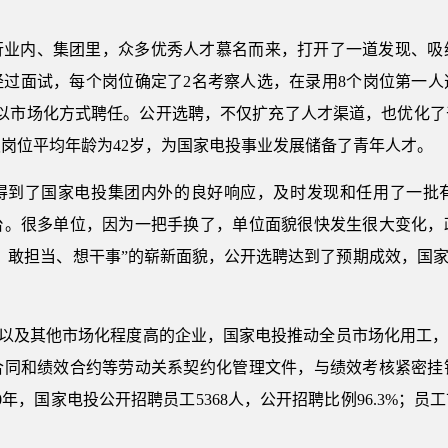
行业内、集团里，众多优秀人才慕名而来，打开了一道发现、吸
经过面试，每个岗位确定了2名考察人选，在录用8个岗位第一人
人以市场化方式聘任。公开选聘，不仅扩充了人才渠道，也优化了
职岗位平均年龄为42岁，为国家电投事业发展储备了青年人才。
得到了国家电投集团内外的良好响应，及时发现和任用了一批
台。很多单位，因为一把手换了，单位面貌很快发生很大变化，
敢担当、想干事”的崭新面貌，公开选聘达到了预期成效，国家电
业”以及其他市场化程度高的企业，国家电投推动全员市场化用工，
合同和绩效合约等劳动关系契约化管理文件，与绩效考核紧密挂
年，国家电投公开招聘员工5368人，公开招聘比例96.3%；员