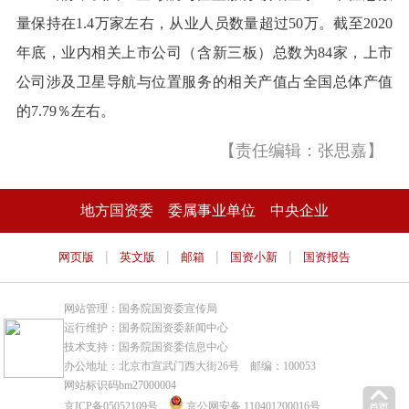
量保持在1.4万家左右，从业人员数量超过50万。截至2020
年底，业内相关上市公司（含新三板）总数为84家，上市
公司涉及卫星导航与位置服务的相关产值占全国总体产值
的7.79％左右。
【责任编辑：张思嘉】
地方国资委
委属事业单位
中央企业
|
|
|
|
网页版
英文版
邮箱
国资小新
国资报告
网站管理：国务院国资委宣传局
运行维护：国务院国资委新闻中心
技术支持：国务院国资委信息中心
办公地址：北京市宣武门西大街26号 邮编：100053
网站标识码bm27000004
京ICP备05052109号
京公网安备 110401200016号